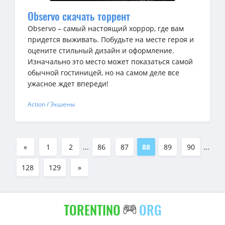
Observo скачать торрент
Observo – самый настоящий хоррор, где вам
придется выживать. Побудьте на месте героя и
оцените стильный дизайн и оформление.
Изначально это место может показаться самой
обычной гостиницей, но на самом деле все
ужасное ждет впереди!
Action / Экшены
«
1
2
...
86
87
88
89
90
...
128
129
»
TORENTINO
ORG