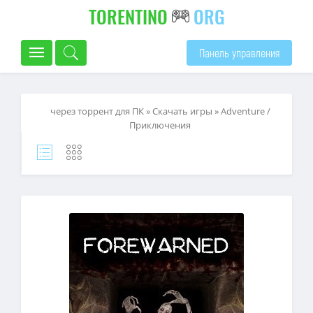
TORENTINO
ORG
Панель управления
через торрент для ПК
»
Скачать игры
»
Adventure /
Приключения