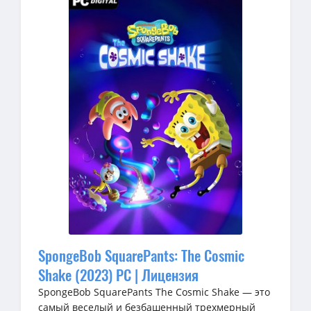
SpongeBob SquarePants: The Cosmic
Shake (2023) PC | Лицензия
SpongeBob SquarePants The Cosmic Shake — это
самый веселый и безбашенный трехмерный