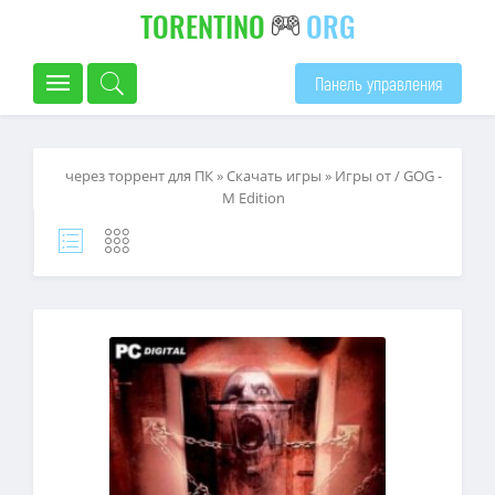
TORENTINO
ORG
Панель управления
через торрент для ПК
»
Скачать игры
»
Игры от / GOG -
M Edition