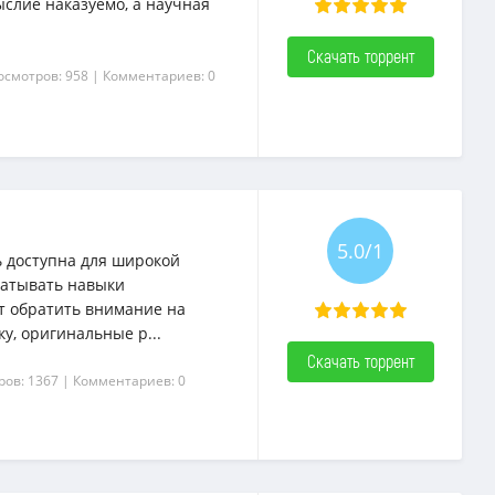
ыслие наказуемо, а научная
Скачать торрент
осмотров: 958
| Комментариев: 0
5.0/1
 доступна для широкой
батывать навыки
ит обратить внимание на
, оригинальные р...
Скачать торрент
ров: 1367
| Комментариев: 0