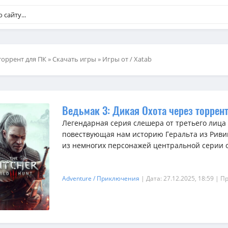
торрент для ПК
»
Скачать игры
»
Игры от / Xatab
Ведьмак 3: Дикая Охота через торрен
Легендарная серия слешера от третьего лица - 
повествующая нам историю Геральта из Риви
из немногих персонажей центральной серии 
Adventure / Приключения
| Дата: 27.12.2025, 18:59
| П