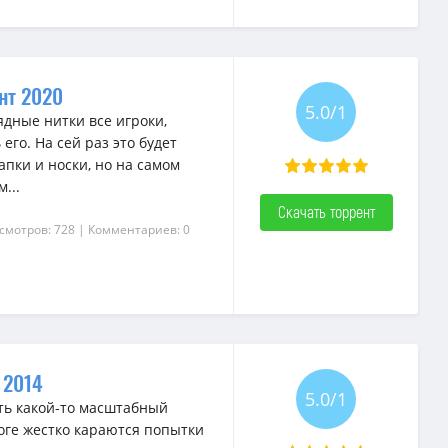
нт 2020
5.0/1
ядные нитки все игроки,
го. На сей раз это будет
пки и носки, но на самом
...
Скачать торрент
смотров: 728
| Комментариев: 0
т 2014
5.0/1
оть какой-то масштабный
оге жестко караются попытки