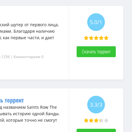
5.0/1
еский шутер от первого лица,
иками. Благодаря наличию
, как первые части, и дает
Скачать торрент
: 1256
| Комментариев: 0
ть торрент
3.3/3
д названием Saints Row The
зывать историю одной банды.
ей, которые точно не смогут