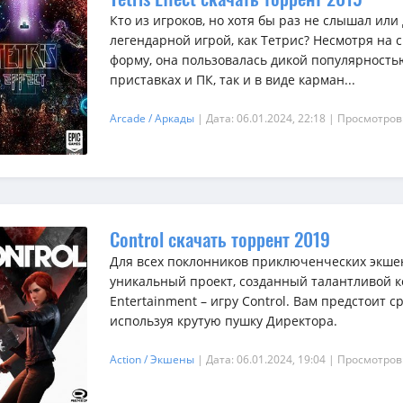
Кто из игроков, но хотя бы раз не слышал или
легендарной игрой, как Тетрис? Несмотря на
форму, она пользовалась дикой популярность
приставках и ПК, так и в виде карман...
Arcade / Аркады
| Дата: 06.01.2024, 22:18
| Просмотров
Control скачать торрент 2019
Для всех поклонников приключенческих экше
уникальный проект, созданный талантливой 
Entertainment – игру Control. Вам предстоит 
используя крутую пушку Директора.
Action / Экшены
| Дата: 06.01.2024, 19:04
| Просмотров