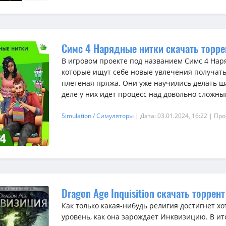
Симс 4 Нарядные нитки скачать торре
В игровом проекте под названием Симс 4 Нар
которые ищут себе новые увлечения получать е
плетеная пряжа. Они уже научились делать ша
деле у них идет процесс над довольно сложным
Simulation / Симуляторы
| Дата: 03.01.2024, 16:22
| Про
Dragon Age Inquisition скачать торрен
Как только какая-нибудь религия достигнет х
уровень, как она зарождает Инквизицию. В ит