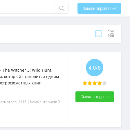
Панель управления
т
4.0/8
The Witcher 3: Wild Hunt,
и, который становится одним
остросюжетных книг.
Скачать торрент
росмотров: 1118
| Комментариев: 0