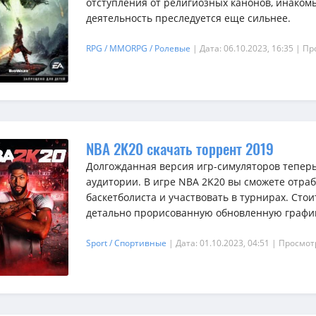
отступления от религиозных канонов, инаком
деятельность преследуется еще сильнее.
RPG / MMORPG / Ролевые
| Дата: 06.10.2023, 16:35
| Пр
NBA 2K20 скачать торрент 2019
Долгожданная версия игр-симуляторов теперь
аудитории. В игре NBA 2K20 вы сможете отра
баскетболиста и участвовать в турнирах. Сто
детально прорисованную обновленную графику
Sport / Спортивные
| Дата: 01.10.2023, 04:51
| Просмот