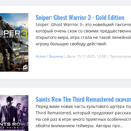
Sniper: Ghost Warrior 3 - Gold Edition
Sniper: Ghost Warrior 3– это новейший тактич
который очень схож со своими предшественн
открытого мира, игра стала не такой линейной
игроку большую свободу действий.
Action / Экшены
| Дата: 15.11.2025, 13:58
| Просмотров
Saints Row The Third Remastered скача
Перед вами новая часть культового шутера по
Third Remastered, который продолжит расска
На сей раз в игре много приятных особенност
обойти вниманием геймеры. Авторы про...