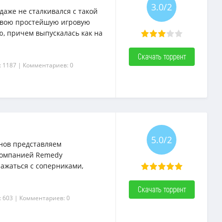
3.0/2
 даже не сталкивался с такой
 свою простейшую игровую
ю, причем выпускалась как на
Скачать торрент
: 1187
| Комментариев: 0
5.0/2
нов представляем
компанией Remedy
сражаться с соперниками,
Скачать торрент
: 603
| Комментариев: 0