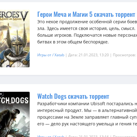
Герои Меча и Магии 5 скачать торрент
Это некое продолжение особенной серии боев
зла. Здесь имеется своя история, цель, смысл.
больше игроков. Подключатся новые персонажи
битвах в этом общем беспорядке.
Игры от / Xatab
| Дата: 21.01.2023, 13:20
| Просмотров:
Watch Dogs скачать торрент
Разработчики компании Ubisoft постарались н
интересный продукт. Мы — в альтернативной 
процессами на Земле заправляет главный су
его — дело рук настоящего умельца и гения тех
Игры от / Xatab
| Дата: 21.01.2023, 13:16
| Просмотров: