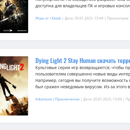
доступна для владельцев ПК и игровых консоле
Игры от / Xatab
| Дата: 20.01.2023, 15:44
| Просмотров:
Dying Light 2 Stay Human скачать торр
Культовые серии игр возвращаются, чтобы п
пользователям совершенно новые виды инте
Например, сегодня вы получите возможность 
был сражен неведомым вирусом. Из-за этого в
Adventure / Приключения
| Дата: 20.01.2023, 13:09
| П