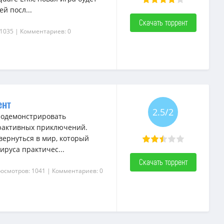
й посл...
Скачать торрент
 1035
| Комментариев: 0
ент
2.5/2
родемонстрировать
рактивных приключений.
вернуться в мир, который
ируса практичес...
Скачать торрент
росмотров: 1041
| Комментариев: 0