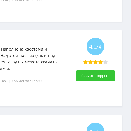
4.0/4
 наполнена квестами и
ад этой частью (как и над
es. Игру вы можете скачать
м и...
Скачать торрент
 1451
| Комментариев: 0