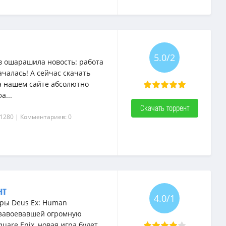
5.0/2
в ошарашила новость: работа
чалась! А сейчас скачать
а нашем сайте абсолютно
а...
Скачать торрент
 1280
| Комментариев: 0
нт
4.0/1
гры Deus Ex: Human
и завоевавшей огромную
are Enix, новая игра будет