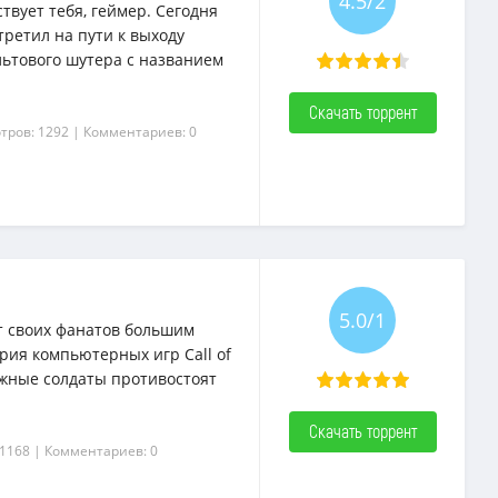
4.5/2
ствует тебя, геймер. Сегодня
ретил на пути к выходу
ультового шутера с названием
Скачать торрент
тров: 1292
| Комментариев: 0
5.0/1
ет своих фанатов большим
ерия компьютерных игр Call of
ажные солдаты противостоят
Скачать торрент
 1168
| Комментариев: 0