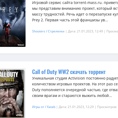
Игровой сервис сайта torrent-mass.ru. привет
мы представим вниманию проект, который вст
массу трудностей. Речь идет о перезапуске к
Prey 2. Первая часть этой франшизы ув...
Shooters / Стрелялки
| Дата: 21.01.2023, 12:49
| Просмо
Call of Duty WW2 скачать торрент
Уникальная студия Activision постоянно раду
количеством игровых проектов. На этот раз с
Duty пополняется очередной частью, где отв
своим врагам и стараются выжить любой...
Игры от / Xatab
| Дата: 21.01.2023, 12:29
| Просмотров: