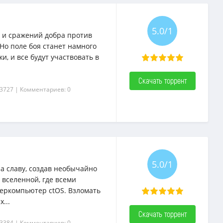
5.0/1
 и сражений добра против
 Но поле боя станет намного
, и все будут участвовать в
Скачать торрент
 3727
| Комментариев: 0
5.0/1
а славу, создав необычайно
вселенной, где всеми
перкомпьютер ctOS. Взломать
...
Скачать торрент
 3384
| Комментариев: 0