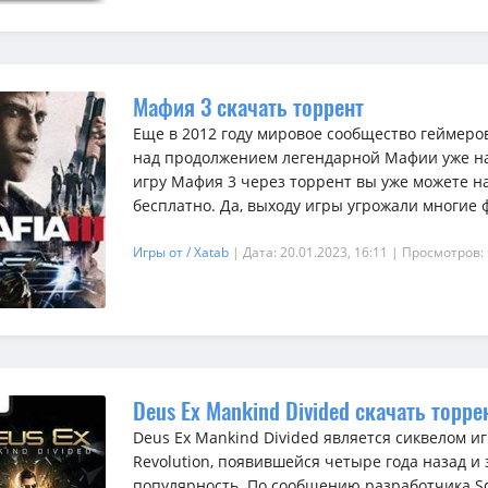
Мафия 3 скачать торрент
Еще в 2012 году мировое сообщество геймеро
над продолжением легендарной Мафии уже на
игру Мафия 3 через торрент вы уже можете н
бесплатно. Да, выходу игры угрожали многие ф
Игры от / Xatab
| Дата: 20.01.2023, 16:11
| Просмотров:
Deus Ex Mankind Divided скачать торре
Deus Ex Mankind Divided является сиквелом и
Revolution, появившейся четыре года назад 
популярность. По сообщению разработчика Squ