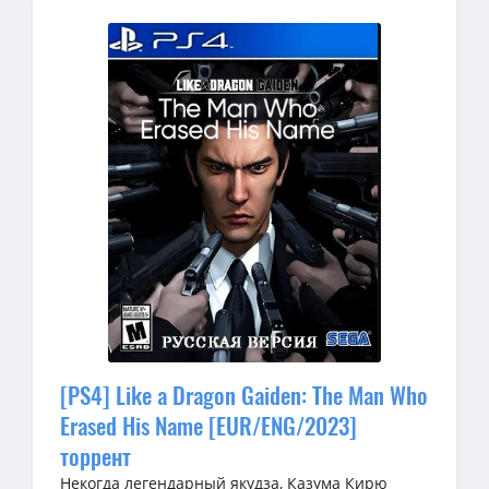
[PS4] Like a Dragon Gaiden: The Man Who
Erased His Name [EUR/ENG/2023]
торрент
Некогда легендарный якудза, Казума Кирю