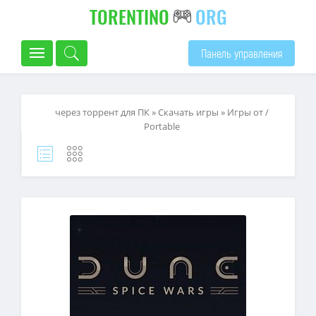
TORENTINO
ORG
Панель управления
через торрент для ПК
»
Скачать игры
»
Игры от /
Portable