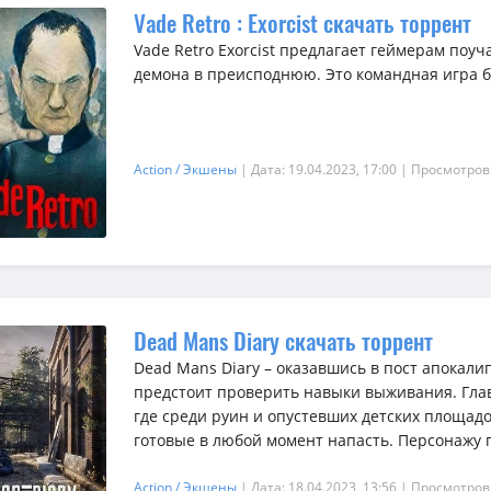
Vade Retro : Exorcist скачать торрент
Vade Retro Exorcist предлагает геймерам поуч
демона в преисподнюю. Это командная игра 
Action / Экшены
| Дата: 19.04.2023, 17:00
| Просмотров
Dead Mans Diary скачать торрент
Dead Mans Diary – оказавшись в пост апокали
предстоит проверить навыки выживания. Глав
где среди руин и опустевших детских площадо
готовые в любой момент напасть. Персонажу п
Action / Экшены
| Дата: 18.04.2023, 13:56
| Просмотров