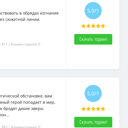
5.0/1
аствовать в обрядах изгнания
без сюжетной линии.
Скачать торрент
: 411
| Комментариев: 0
5.0/1
птической обстановке, вам
ный герой попадает в мир,
к бродят дикие звери,
он...
Скачать торрент
: 383
| Комментариев: 0