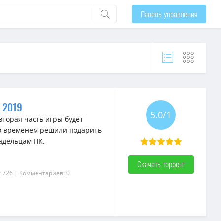
Панель управления
т 2019
5.0/1
вторая часть игры будет
 со временем решили подарить
адельцам ПК.
Скачать торрент
: 726
| Комментариев: 0