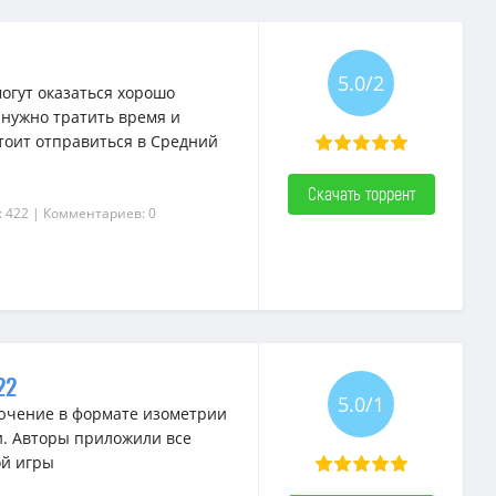
5.0/2
гут оказаться хорошо
нужно тратить время и
тоит отправиться в Средний
Скачать торрент
: 422
| Комментариев: 0
22
5.0/1
лючение в формате изометрии
и. Авторы приложили все
ой игры