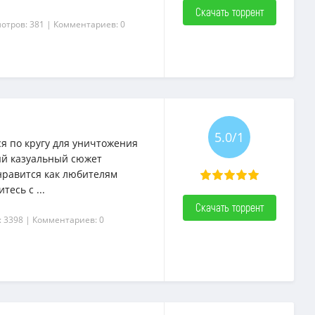
Скачать торрент
отров: 381
| Комментариев: 0
5.0/1
я по кругу для уничтожения
ый казуальный сюжет
онравится как любителям
есь с ...
Скачать торрент
: 3398
| Комментариев: 0