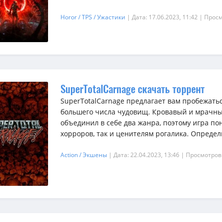
Horor / TPS / Ужастики
| Дата: 17.06.2023, 11:42
| Просм
SuperTotalCarnage скачать торрент
SuperTotalCarnage предлагает вам пробежатьс
большего числа чудовищ. Кровавый и мрачн
объединил в себе два жанра, поэтому игра п
хорроров, так и ценителям рогалика. Определит
Action / Экшены
| Дата: 22.04.2023, 13:46
| Просмотров