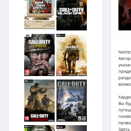
Nemes
Автор
указа
приде
рандо
возмо
Хардк
Вы бу
путеш
голов
прово
Здесь