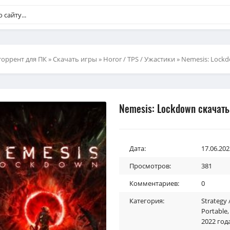
торрент для ПК
»
Скачать игры
»
Horor / TPS / Ужастики
» Nemesis: Lock
Nemesis: Lockdown скачать
Дата:
17.06.202
Просмотров:
381
Комментариев:
0
Категория:
Strategy
Portable
2022 год