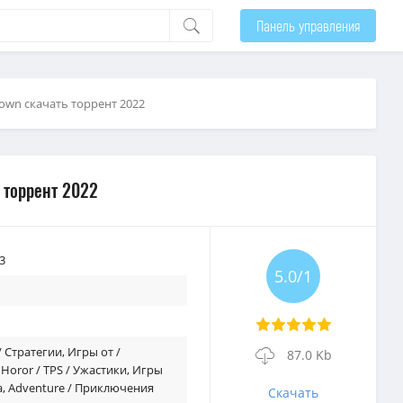
Панель управления
down скачать торрент 2022
 торрент 2022
3
5.0/1
 / Стратегии
,
Игры от /
87.0 Kb
,
Horor / TPS / Ужастики
,
Игры
а
,
Adventure / Приключения
Скачать