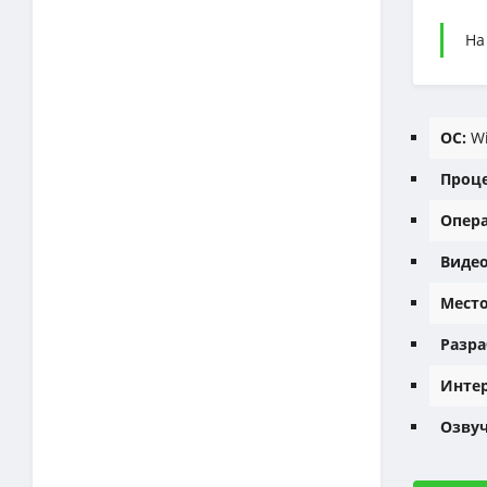
На
ОС:
Wi
Проце
Опера
Видео
Место
Разра
Интер
Озвуч