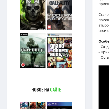
прикл
Стано
помощ
атмос
свои 
Особе
- Соз
- При
- Ост
НОВОЕ НА
САЙТЕ