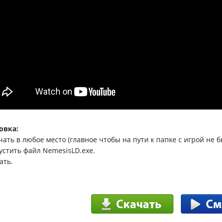
овка:
ачать в любое место (главное чтобы на пути к папке с игрой не 
пустить файл NemesisLD.exe.
ать.