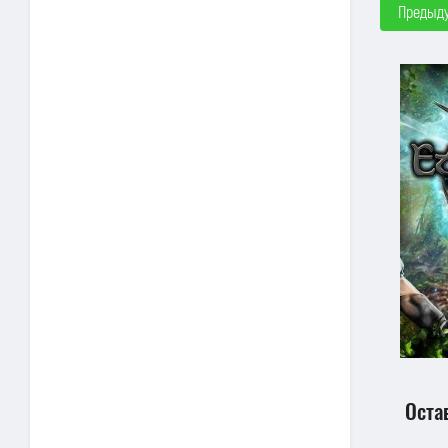
Предыд
Оста