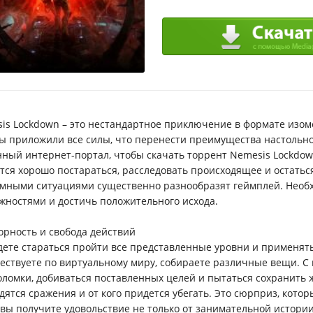
is Lockdown – это нестандартное приключение в формате изом
ы приложили все силы, что перенести преимущества настольной
нный интернет-портал, чтобы скачать торрент Nemesis Lockdo
тся хорошо постараться, расследовать происходящее и остатьс
мными ситуациями существенно разнообразят геймплей. Необ
жностями и достичь положительного исхода.
орность и свобода действий
дете стараться пройти все представленные уровни и применят
ествуете по виртуальному миру, собираете различные вещи. С
оломки, добиваться поставленных целей и пытаться сохранить ж
дятся сражения и от кого придется убегать. Это сюрприз, кото
 вы получите удовольствие не только от занимательной истори