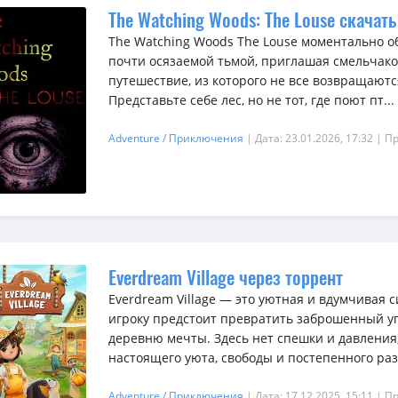
The Watching Woods: The Louse скачать
The Watching Woods The Louse моментально об
почти осязаемой тьмой, приглашая смельчак
путешествие, из которого не все возвращаютс
Представьте себе лес, но не тот, где поют пт...
Adventure / Приключения
| Дата: 23.01.2026, 17:32
| П
Everdream Village через торрент
Everdream Village — это уютная и вдумчивая 
игроку предстоит превратить заброшенный у
деревню мечты. Здесь нет спешки и давления
настоящего уюта, свободы и постепенного раз
Adventure / Приключения
| Дата: 17.12.2025, 15:11
| П