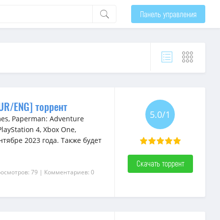
Панель управления
EUR/ENG] торрент
5.0/1
es, Paperman: Adventure
PlayStation 4, Xbox One,
ентябре 2023 года. Также будет
Скачать торрент
росмотров: 79
| Комментариев: 0