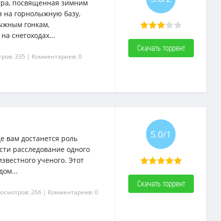
игра, посвященная зимним
я на горнолыжную базу,
ыжным гонкам,
на снегоходах...
Скачать торрент
ров: 335
| Комментариев: 0
5.0/1
де вам достанется роль
ести расследование одного
звестного ученого. Этот
ом...
Скачать торрент
росмотров: 266
| Комментариев: 0