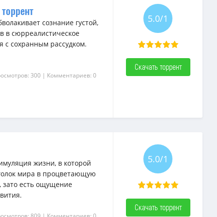
 торрент
5.0/1
волакивает сознание густой,
ов в сюрреалистическое
я с сохранным рассудком.
Скачать торрент
росмотров: 300
| Комментариев: 0
5.0/1
симуляция жизни, в которой
голок мира в процветающую
, зато есть ощущение
вития.
Скачать торрент
росмотров: 809
| Комментариев: 0