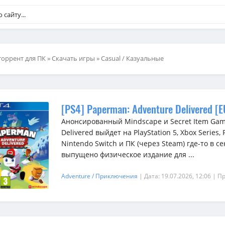
торрент для ПК
»
Скачать игры
»
Casual / Казуальные
[PS4] Paperman: Adventure Delivered [
Анонсированный Mindscape и Secret Item Gam
Delivered выйдет на PlayStation 5, Xbox Series, 
Nintendo Switch и ПК (через Steam) где-то в с
выпущено физическое издание для ...
Adventure / Приключения
| Дата: 19.07.2026, 12:06
| П