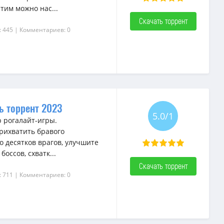
тим можно нас...
Скачать торрент
: 445
| Комментариев: 0
ть торрент 2023
5.0/1
 рогалайт-игры.
рихватить бравого
о десятков врагов, улучшите
оссов, схватк...
Скачать торрент
: 711
| Комментариев: 0