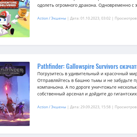
одолеть огромного дракона. Одновременно с э
Action / Экшены
| Дата: 01.10.2023, 03:02
| Просмотров
Pathfinder: Gallowspire Survivors скача
Погрузитесь в удивительный и красочный мир
Отправляйтесь в башню тьмы и не забудьте п
компаньона. А по дороге уничтожьте нескольк
собственный арсенал и дойдите до гигантских б
Action / Экшены
| Дата: 29.09.2023, 15:58
| Просмотров