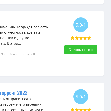
5.0/1
чения? Тогда для вас есть
вую местность, где вам
 навыки и другие
s. В этой...
Скачать торрент
: 955
| Комментариев: 0
 торрент 2023
5.0/1
сть отправиться в
м героем и его верными
йти потерянные письма и