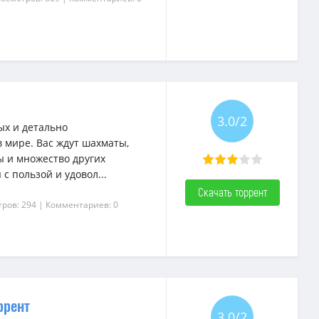
3.0/2
ых и детально
 мире. Вас ждут шахматы,
ы и множество других
с пользой и удовол...
Скачать торрент
ров: 294
| Комментариев: 0
ррент
3.0/2