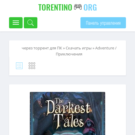
TORENTINO
ORG
Панель управления
через торрент для ПК
»
Скачать игры
»
Adventure /
Приключения