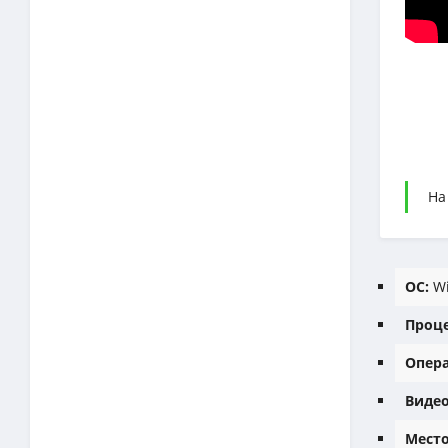
На
ОС:
Wi
Проце
Опера
Видео
Место