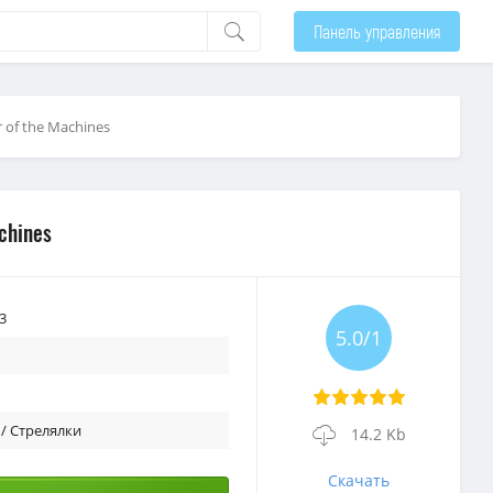
Панель управления
r of the Machines
chines
3
5.0/1
 / Стрелялки
14.2 Kb
Скачать