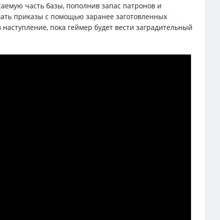
асаемую часть базы, пополнив запас патронов и
авать приказы с помощью заранее заготовленных
 наступление, пока геймер будет вести заградительный