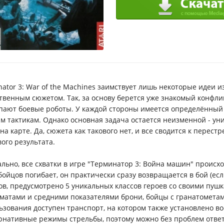
nator 3: War of the Machines заимствует лишь некоторые идеи 
ственным сюжетом. Так, за основу берется уже знакомый конфли
пают боевые роботы. У каждой стороны имеется определённый 
м тактикам. Однако основная задача остается неизменной - ун
 на карте. Да, сюжета как такового нет, и все сводится к пере
вого результата.
льно, все схватки в игре "Терминатор 3: Война машин" происход
 бойцов погибает, он практически сразу возвращается в бой (если
ов, предусмотрено 5 уникальных классов героев со своими пуш
оматами и средними показателями брони, бойцы с гранатометам
ьзования доступен транспорт, на котором также установлено в
рнативные режимы стрельбы, поэтому можно без проблем ответи