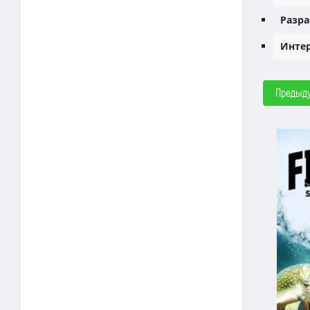
Разра
Интер
Предыд