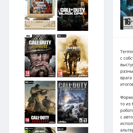
Termi
с соб
высту
разны
врага
итого
Форма
то из
робот
с авт
испол
альте