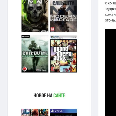
к кон
здоро
коман
огонь.
НОВОЕ НА
САЙТЕ