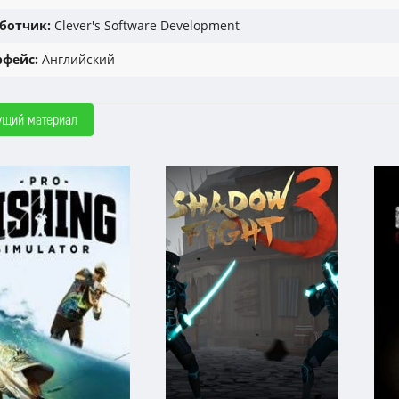
ботчик:
Clever's Software Development
фейс:
Английский
ущий материал