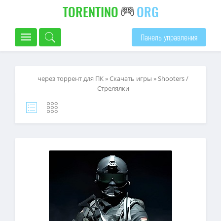
TORENTINO
ORG
Панель управления
через торрент для ПК
»
Скачать игры
»
Shooters /
Стрелялки