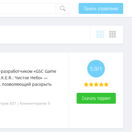
Панель управления
5.0/1
й-разработчиком «GSC Game
L.K.E.R.: Чистое Небо» —
я», позволяющий раскрыть
Скачать торрент
тров: 821
| Комментариев: 0