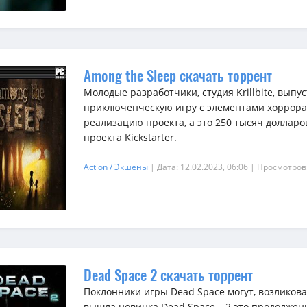
Among the Sleep скачать торрент
Молодые разработчики, студия Krillbite, вып
приключенческую игру с элементами хоррора
реализацию проекта, а это 250 тысяч доллар
проекта Kickstarter.
Action / Экшены
| Дата: 12.02.2023, 06:06
| Просмотров
Dead Space 2 скачать торрент
Поклонники игры Dead Space могут, возликоват
вышла новинка Dead Space – 2 это продолжен