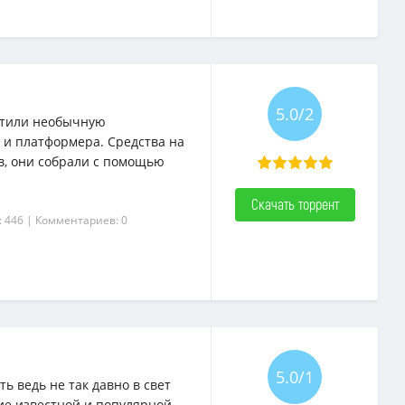
5.0/2
устили необычную
 и платформера. Средства на
ов, они собрали с помощью
Скачать торрент
: 446
| Комментариев: 0
5.0/1
ь ведь не так давно в свет
ие известной и популярной