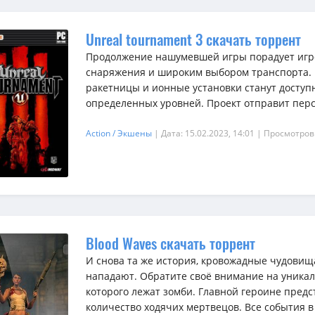
Unreal tournament 3 скачать торрент
Продолжение нашумевшей игры порадует иг
снаряжения и широким выбором транспорта. 
ракетницы и ионные установки станут досту
определенных уровней. Проект отправит персо
Action / Экшены
| Дата: 15.02.2023, 14:01
| Просмотров
Blood Waves скачать торрент
И снова та же история, кровожадные чудови
нападают. Обратите своё внимание на уникал
которого лежат зомби. Главной героине пред
количество ходячих мертвецов. Все события в 