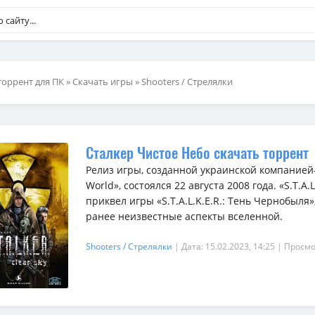
торрент для ПК
»
Скачать игры
»
Shooters / Стрелялки
Сталкер Чистое Небо скачать торрент
Релиз игры, созданной украинской компание
World», состоялся 22 августа 2008 года. «S.T.A.
приквел игры «S.T.A.L.K.E.R.: Тень Чернобыл
ранее неизвестные аспекты вселенной.
Shooters / Стрелялки
| Дата: 15.02.2023, 14:25
| Просмо