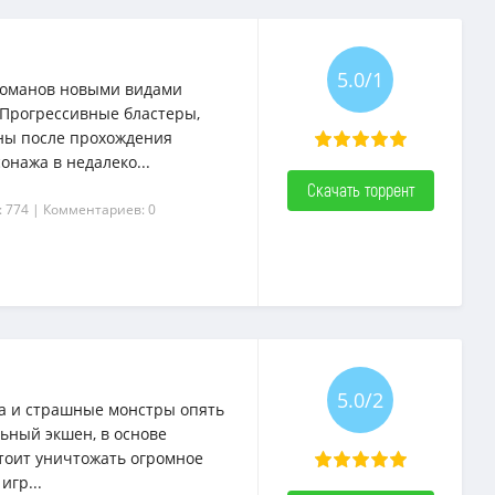
5.0/1
романов новыми видами
Прогрессивные бластеры,
пны после прохождения
нажа в недалеко...
Скачать торрент
: 774
| Комментариев: 0
5.0/2
ща и страшные монстры опять
ьный экшен, в основе
стоит уничтожать огромное
игр...