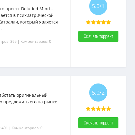
5.0/1
то проект Deluded Mind –
нается в психиатрической
Катралли, который является
.
Скачать торрент
тров: 399
| Комментариев: 0
5.0/2
работать оригинальный
о предложить его на рынке.
Скачать торрент
: 401
| Комментариев: 0