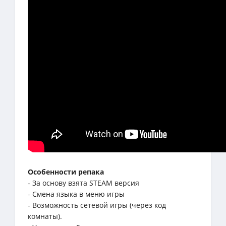
Особенности репака
- За основу взята STEAM версия
- Смена языка в меню игры
- Возможность сетевой игры (через код
комнаты).