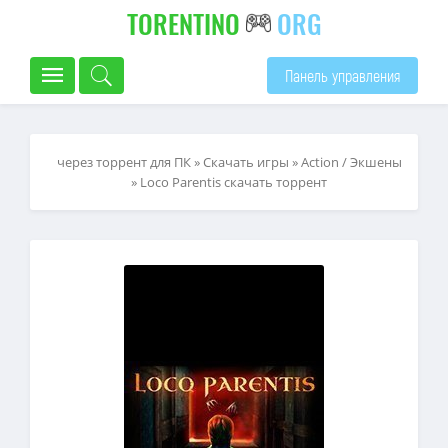
TORENTINO
ORG
Панель управления
через торрент для ПК
»
Скачать игры
»
Action / Экшены
» Loco Parentis скачать торрент