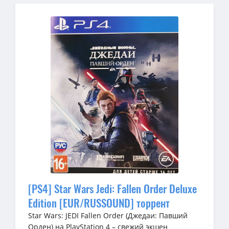
[PS4] Star Wars Jedi: Fallen Order Deluxe
Edition [EUR/RUSSOUND] торрент
Star Wars: JEDI Fallen Order (Джедаи: Павший
Орден) на PlayStation 4 – свежий экшен