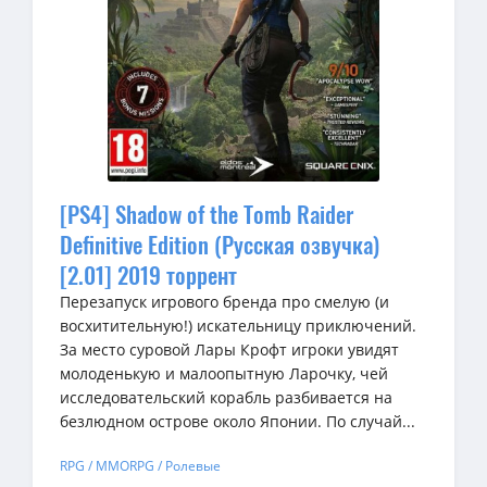
[PS4] Shadow of the Tomb Raider
Definitive Edition (Русская озвучка)
[2.01] 2019 торрент
Перезапуск игрового бренда про смелую (и
восхитительную!) искательницу приключений.
За место суровой Лары Крофт игроки увидят
молоденькую и малоопытную Ларочку, чей
исследовательский корабль разбивается на
безлюдном острове около Японии. По случай...
RPG / MMORPG / Ролевые