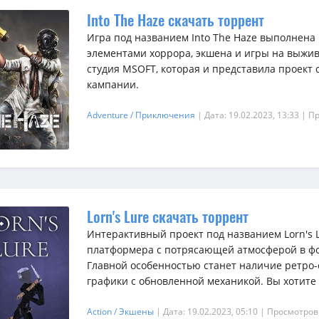
Into The Haze скачать торрент
Игра под названием Into The Haze выполнена 
элементами хоррора, экшена и игры на выжив
студия MSOFT, которая и представила проект
кампании.
Adventure / Приключения
| Дата: 19.02.2023, 13:33
| П
Lorn's Lure скачать торрент
Интерактивный проект под названием Lorn's 
платформера с потрясающей атмосферой в фо
Главной особенностью станет наличие ретро
графики с обновленной механикой. Вы хотите 
Action / Экшены
| Дата: 19.02.2023, 05:10
| Просмотров