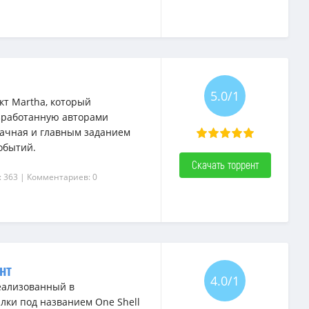
5.0/1
т Martha, который
азработанную авторами
рачная и главным заданием
обытий.
Скачать торрент
: 363
| Комментариев: 0
ент
4.0/1
еализованный в
лки под названием One Shell