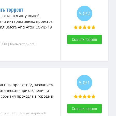
ать торрент
5.0/2
 остается актуальной,
тели интерактивных проектов
ng Before And After COVID-19
Скачать торрент
: 330
| Комментариев: 0
5.0/1
альный проект под названием
логического приключения и
обытия проходят в городе в
Скачать торрент
отров: 353
| Комментариев: 0