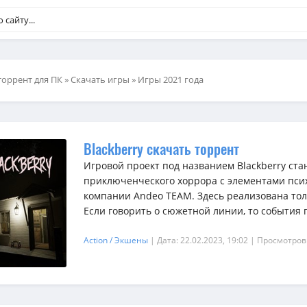
торрент для ПК
»
Скачать игры
»
Игры 2021 года
Blackberry скачать торрент
Игровой проект под названием Blackberry ст
приключенческого хоррора с элементами псих
компании Andeo TEAM. Здесь реализована то
Если говорить о сюжетной линии, то события п
Action / Экшены
| Дата: 22.02.2023, 19:02
| Просмотров