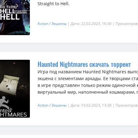
Straight to Hell.
Action / Экшены
| Дата: 22.02.2023, 16:30
| Просмотров
Haunted Nightmares скачать торрент
Игра под названием Haunted Nightmares выпо
экшена с элементами аркады. Ее творцами стал
в игре представлен только режим одиночной 
виртуальный мир, наполненный кошмарами, гд
Action / Экшены
| Дата: 19.02.2023, 13:38
| Просмотров