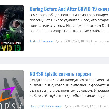
During Before And After COVID-19 скач
В мировой общественности тема коронавируса
поэтому нет ничего удивительного, что созда
подхватили эту тему. Игра под названием Duri
выполнена в жанре на выживание с элемен...
Action / Экшены
| Дата: 22.02.2023, 18:58
| Просмотров
NORSK Epistle скачать торрент
Сегодня перед вами находиться эксперимент
NORSK Epistle, который выполнен в формате 
единственным одиночным режимом. Игровые с
сибирской глубинке, где геймер сможет зада...
Horor / TPS / Ужастики
| Дата: 22.02.2023, 17:05
| Просм