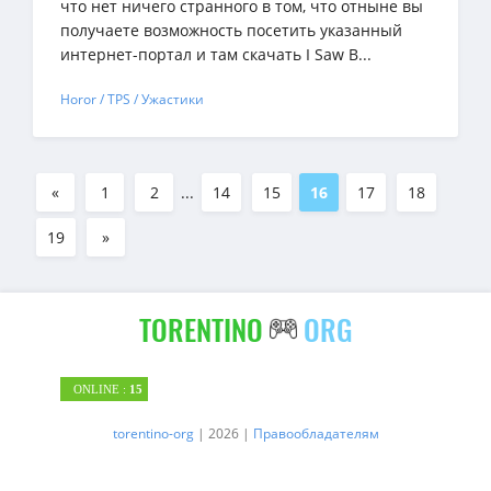
что нет ничего странного в том, что отныне вы
получаете возможность посетить указанный
интернет-портал и там скачать I Saw B...
Horor / TPS / Ужастики
«
1
2
...
14
15
16
17
18
19
»
TORENTINO
ORG
ONLINE :
15
torentino-org
| 2026 |
Правообладателям