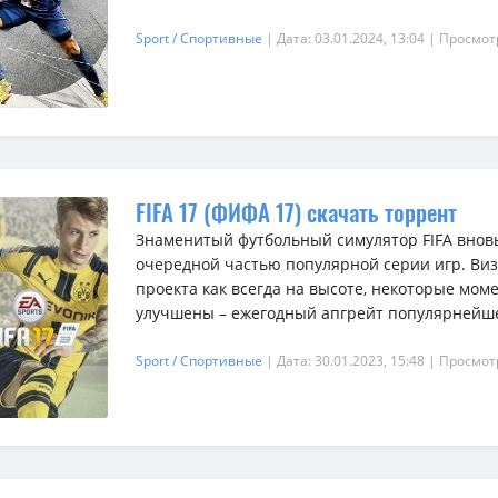
Sport / Спортивные
| Дата: 03.01.2024, 13:04
| Просмот
FIFA 17 (ФИФА 17) скачать торрент
Знаменитый футбольный симулятор FIFA вновь
очередной частью популярной серии игр. Ви
проекта как всегда на высоте, некоторые мо
улучшены – ежегодный апгрейт популярнейшей
Sport / Спортивные
| Дата: 30.01.2023, 15:48
| Просмот