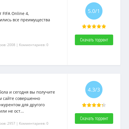
5.0/1
FIFA Online 4,
нились все преимущества
Скачать торрент
ров: 2008
| Комментариев: 0
4.3/3
ола и сегодня вы получите
ем сайте совершенно
нкурентом для другого
ли не ост...
Скачать торрент
ров: 2957
| Комментариев: 0