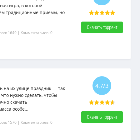
ная игра, в которой
сем традиционные приемы, но
Скачать торрент
ров: 1649
| Комментариев: 0
4.7/3
ь на их улице праздник — так
 Что нужно сделать, чтобы
очно скачать
асса особе...
Скачать торрент
ров: 1570
| Комментариев: 0