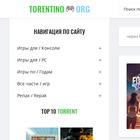
TORENTINO
ORG
НАВИГАЦИЯ ПО САЙТУ
через 
Игры для / Консоли
Игры для / PC
Игры по / Годам
Все части / игр
Репак / Repak
TOP 10
TORRENT