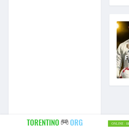
TORENTINO
ORG
ONLINE :
1