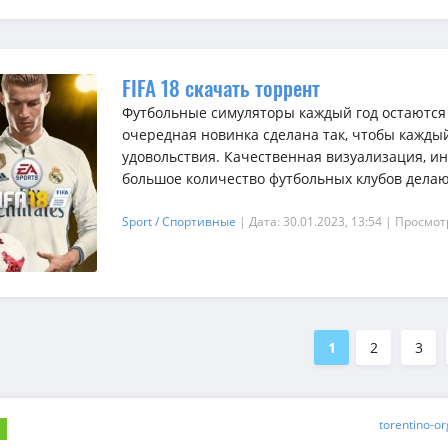
FIFA 18 скачать торрент
Футбольные симуляторы каждый год остаются 
очередная новинка сделана так, чтобы кажды
удовольствия. Качественная визуализация, и
большое количество футбольных клубов делают
Sport / Спортивные
| Дата: 30.01.2023, 13:54
| Просмот
1
2
3
torentino-or
1