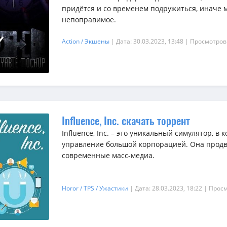
придётся и со временем подружиться, иначе м
непоправимое.
Action / Экшены
| Дата: 30.03.2023, 13:48
| Просмотров
Influence, Inc. скачать торрент
Influence, Inc. – это уникальный симулятор, в
управление большой корпорацией. Она продв
современные масс-медиа.
Horor / TPS / Ужастики
| Дата: 28.03.2023, 18:22
| Просм