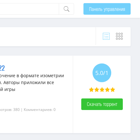
Панель управления
22
5.0/1
лючение в формате изометрии
и. Авторы приложили все
ой игры
Скачать торрент
отров: 380
| Комментариев: 0