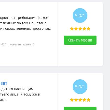
5.0/1
ыдвигают требования. Какое
от вечных пыток! Но Сатана
ит своих пленных просто так.
Скачать торрент
: 424
| Комментариев: 0
рент
5.0/1
сладиться настоящим
ьего лица. К тому же в
ика.