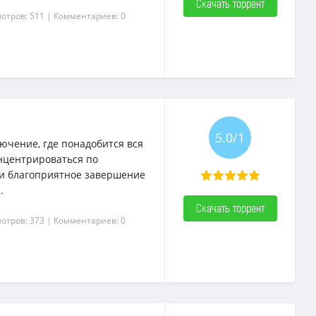
Скачать торрент
отров: 511
| Комментариев: 0
5.0/1
лючение, где понадобится вся
нцентрироваться по
ы и благоприятное завершение
.
Скачать торрент
отров: 373
| Комментариев: 0