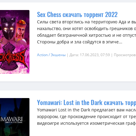
Sex Chess скачать торрент 2022
Силы света вторглись на территорию Ада и в
нахальство, они хотят освободить грешников 
обладает безграничной хитростью и не отпуст
Стороны добра и зла сойдутся в эпиче...
Action / Экшены
| Дата: 17.06.2023, 07:59
| Просмотров
Yomawari: Lost in the Dark скачать тор
Yomawari Lost in the Dark предлагает вам на
хоррором, где прохождение происходит от трет
видеоигре используется изометрическая граф