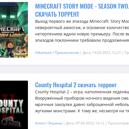
MINECRAFT STORY MODE - SEASON TWO. 
СКАЧАТЬ ТОРРЕНТ
Выход первого же эпизода Minecraft: Story Mo
невероятный ажиотаж, и огромное количество
нетерпением ждали новую премьеру. После в
эпизодов поклонники требовали продолжения, 
Adventure / Приключения
| Дата: 14.04.2023, 12:21
| П
County Hospital 2 скачать торрент
County Hospital 2 – игра, наполненная леден
Вооружённый прибором ночного видения смел
мрачные закоулки давно заброшенной небол
жуткими монстрами. К тому же, несмотря на тя
Action / Экшены
| Дата: 07.04.2023, 16:12
| Просмотров