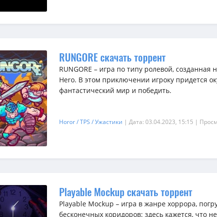
RUNGORE скачать торрент
RUNGORE – игра по типу ролевой, созданная 
Hero. В этом приключении игроку придется ок
фантастический мир и победить.
Horor / TPS / Ужастики
| Дата: 03.04.2023, 15:15
| Просм
Playable Mockup скачать торрент
Playable Mockup – игра в жанре хоррора, по
бесконечных коридоров: здесь кажется, что не