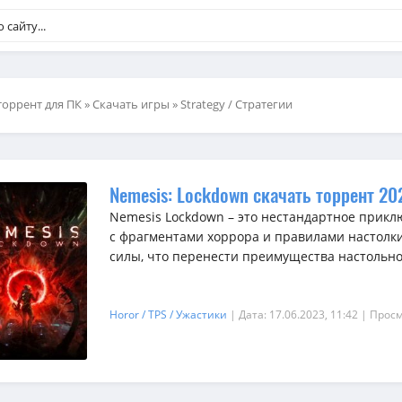
торрент для ПК
»
Скачать игры
»
Strategy / Стратегии
Nemesis: Lockdown скачать торрент 20
Nemesis Lockdown – это нестандартное прик
с фрагментами хоррора и правилами настолк
силы, что перенести преимущества настольн
Horor / TPS / Ужастики
| Дата: 17.06.2023, 11:42
| Просм