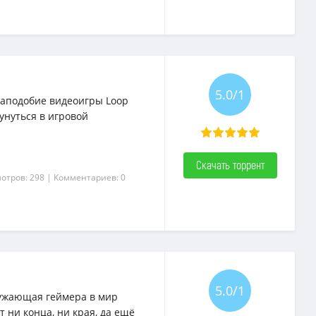
5.0/1
наподобие видеоигры Loop
унуться в игровой
Скачать торрент
отров: 298
| Комментариев: 0
5.0/1
гружающая геймера в мир
т ни конца, ни края, да ещё