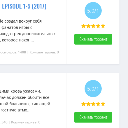
EPISODE 1-5 (2017)
5.0/1
de создал вокруг себя
 фанатов игры с
ыхода трех дополнительных
Скачать торрент
которое након...
росмотров: 1408
| Комментариев: 0
5.0/1
ящими кровь ужасами.
ьчак должен обойти все
ьшой больницы, кишащей
гостную атмо...
Скачать торрент
: 340
| Комментариев: 0