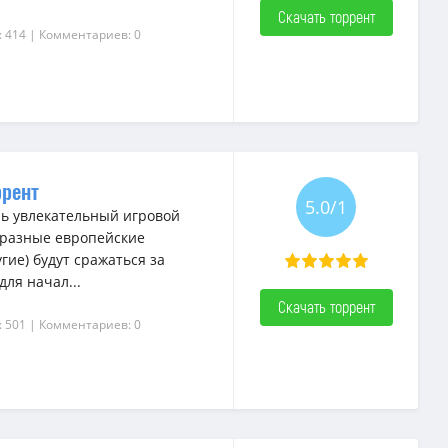
Скачать торрент
: 414
| Комментариев: 0
ррент
5.0/1
ь увлекательный игровой
м разные европейские
гие) будут сражаться за
ля начал...
Скачать торрент
: 501
| Комментариев: 0