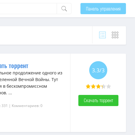
Панель управления
ать торрент
3.3/3
альное продолжение одного из
еленной Вечной Войны. Тут
ся в бескомпромиссном
в. ...
Скачать торрент
: 331
| Комментариев: 0