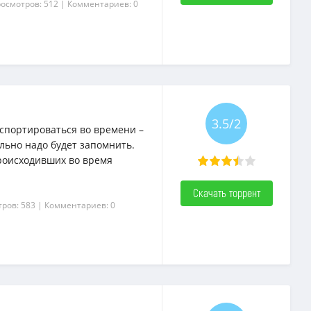
росмотров: 512
| Комментариев: 0
3.5/2
нспортироваться во времени –
льно надо будет запомнить.
роисходивших во время
Скачать торрент
ров: 583
| Комментариев: 0