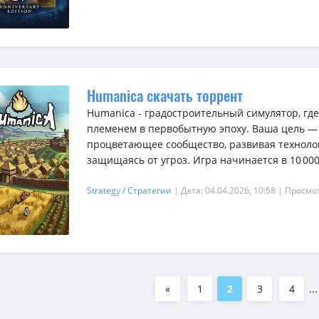
Humanica скачать торрент
Humanica - градостроительный симулятор, гд
племенем в первобытную эпоху. Ваша цель —
процветающее сообщество, развивая технолог
защищаясь от угроз. Игра начинается в 10 000 
Strategy / Стратегии
| Дата: 04.04.2026, 10:58
| Просмот
«
1
2
3
4
...