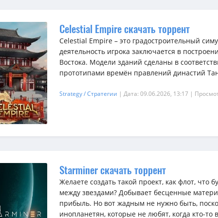
Celestial Empire скачать торрент
Celestial Empire – это градостроительный сим
деятельность игрока заключается в построен
Востока. Модели зданий сделаны в соответст
прототипами времён правлений династий Тан
Strategy / Стратегии
| Дата: 09.06.2026, 13:17
| Просмот
Starminer скачать торрент
Желаете создать такой проект, как флот, что 
между звездами? Добывает бесценные матери
прибыль. Но вот жадным не нужно быть, поско
инопланетян, которые не любят, когда кто-то в 