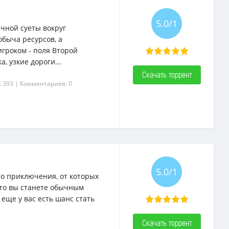
5.0/1
ычной суеты вокруг
обыча ресурсов, а
гроком - поля Второй
, узкие дороги...
Скачать торрент
: 393
| Комментариев: 0
5.0/1
про приключения, от которых
 что вы станете обычным
еще у вас есть шанс стать
Скачать торрент