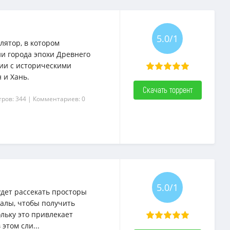
5.0/1
улятор, в котором
ии города эпохи Древнего
вии с историческими
 и Хань.
Скачать торрент
ров: 344
| Комментариев: 0
5.0/1
будет рассекать просторы
алы, чтобы получить
льку это привлекает
этом сли...