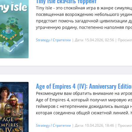
Tiny Isle скачать торрент
Tiny Isle - это спокойная игра в жанре симуля
посвященная возрождению небольшого уедине
предстоит помочь загадочной цивилизации ду
утраченную родину, постепенно наполняя про
Strategy / Стратегии
| Дата: 15.04.2026, 02:56
| Просмот
Age of Empires 4 (IV): Anniversary Edit
Рекомендуем вам обратить внимание на игро
Age of Empires 4, который получил мировую и
геймеров с нетерпением дожидались выхода н
которая соединена общей сюжетной линией. На
Strategy / Стратегии
| Дата: 10.04.2026, 18:46
| Просмот