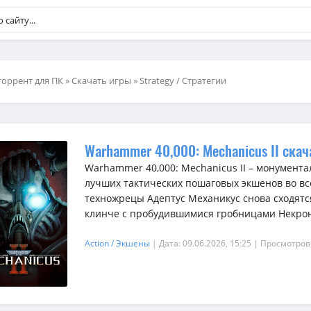
торрент для ПК
»
Скачать игры
»
Strategy / Стратегии
Warhammer 40,000: Mechanicus II скач
Warhammer 40,000: Mechanicus II – монумент
лучших тактических пошаговых экшенов во вс
техножрецы Адептус Механикус снова сходят
клинче с пробудившимися гробницами Некроно
Action / Экшены
| Дата: 09.06.2026, 15:25
| Просмотров