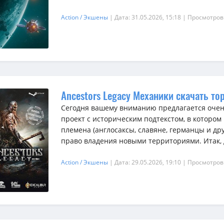
Action / Экшены
| Дата: 31.05.2026, 15:18
| Просмотров
Ancestors Legacy Механики скачать то
Сегодня вашему вниманию предлагается очен
проект с историческим подтекстом, в которо
племена (англосаксы, славяне, германцы и дру
право владения новыми территориями. Итак, д
Action / Экшены
| Дата: 29.05.2026, 19:10
| Просмотров