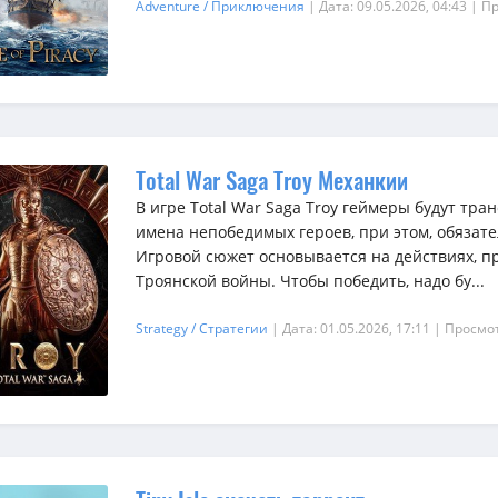
Adventure / Приключения
| Дата: 09.05.2026, 04:43
| П
Total War Saga Troy Механкии
В игре Total War Saga Troy геймеры будут тра
имена непобедимых героев, при этом, обязате
Игровой сюжет основывается на действиях, п
Троянской войны. Чтобы победить, надо бу...
Strategy / Стратегии
| Дата: 01.05.2026, 17:11
| Просмот