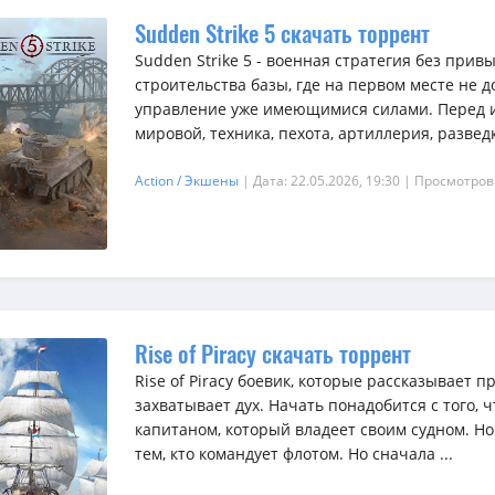
Sudden Strike 5 скачать торрент
Sudden Strike 5 - военная стратегия без прив
строительства базы, где на первом месте не д
управление уже имеющимися силами. Перед и
мировой, техника, пехота, артиллерия, разведка
Action / Экшены
| Дата: 22.05.2026, 19:30
| Просмотров
Rise of Piracy скачать торрент
Rise of Piracy боевик, которые рассказывает 
захватывает дух. Начать понадобится с того,
капитаном, который владеет своим судном. Но 
тем, кто командует флотом. Но сначала ...