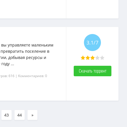
3.1/7
е вы управляете маленьким
 превратить поселение в
ии, добывая ресурсы и
году ...
Скачать торрент
ров: 616
| Комментариев: 0
43
44
»