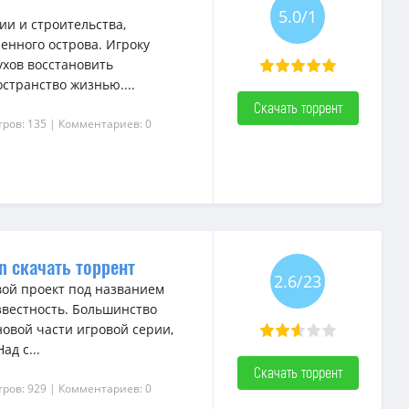
5.0/1
ции и строительства,
нного острова. Игроку
хов восстановить
странство жизнью....
Скачать торрент
ров: 135
| Комментариев: 0
ion скачать торрент
2.6/23
вой проект под названием
звестность. Большинство
овой части игровой серии,
д с...
Скачать торрент
ров: 929
| Комментариев: 0