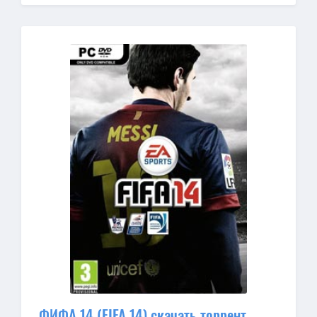
ФИФА 14 (FIFA 14) скачать торрент