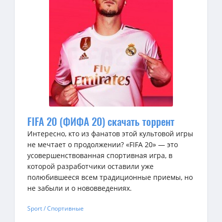
FIFA 20 (ФИФА 20) скачать торрент
Интересно, кто из фанатов этой культовой игры
не мечтает о продолжении? «FIFA 20» — это
усовершенствованная спортивная игра, в
которой разработчики оставили уже
полюбившееся всем традиционные приемы, но
не забыли и о нововведениях.
Sport / Спортивные