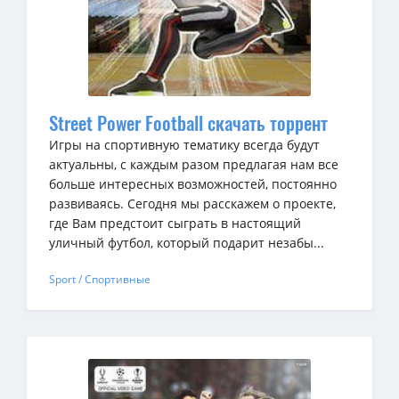
Street Power Football скачать торрент
Игры на спортивную тематику всегда будут
актуальны, с каждым разом предлагая нам все
больше интересных возможностей, постоянно
развиваясь. Сегодня мы расскажем о проекте,
где Вам предстоит сыграть в настоящий
уличный футбол, который подарит незабы...
Sport / Спортивные