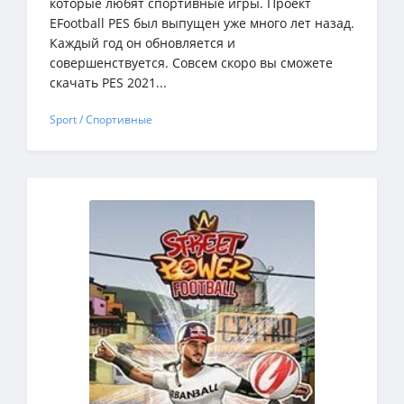
которые любят спортивные игры. Проект
EFootball PES был выпущен уже много лет назад.
Каждый год он обновляется и
совершенствуется. Совсем скоро вы сможете
скачать PES 2021...
Sport / Спортивные