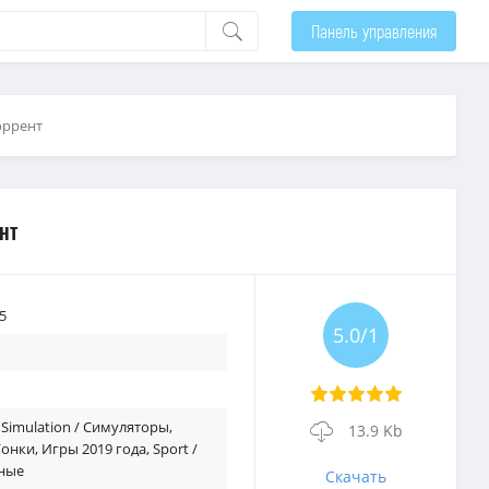
Панель управления
торрент
нт
5
5.0/1
,
Simulation / Симуляторы
,
13.9 Kb
 Гонки
,
Игры 2019 года
,
Sport /
ные
Скачать