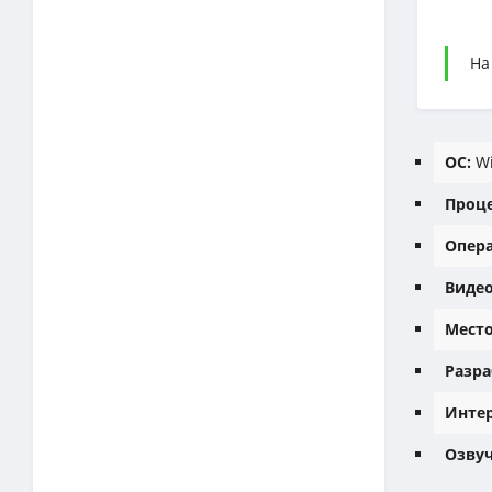
На
ОС:
Wi
Проце
Опера
Видео
Место
Разра
Интер
Озвуч