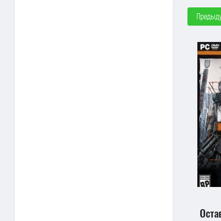
Предыд
Оста