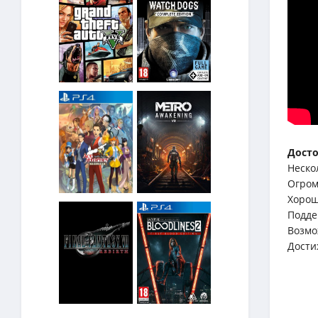
Досто
Неско
Огром
Хорош
Подде
Возмо
Дости