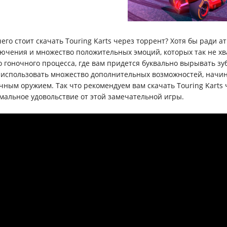
чего стоит скачать Touring Karts через торрент? Хотя бы ради 
ючения и множество положительных эмоций, которых так не хв
о гоночного процесса, где вам придется буквально вырывать зу
 использовать множество дополнительных возможностей, начин
чным оружием. Так что рекомендуем вам скачать Touring Karts 
мальное удовольствие от этой замечательной игры.