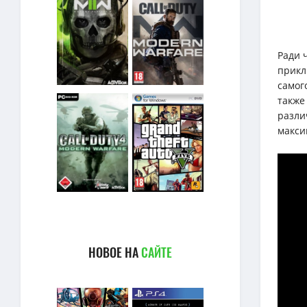
Ради 
прикл
самог
также
разли
макси
НОВОЕ НА
САЙТЕ