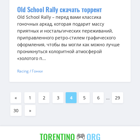
Old School Rally скачать торрент
Old School Rally – перед вами классика
гоночных аркад, которая подарит массу
приятных и ностальгических переживаний,
приправленного ретро-стилем графического
оформления, чтобы вы могли как можно лучше
проникнуться колоритной атмосферой
«золотого п...
Racing / Гонки
«
1
2
3
4
5
6
...
29
30
»
TORENTINO
ORG