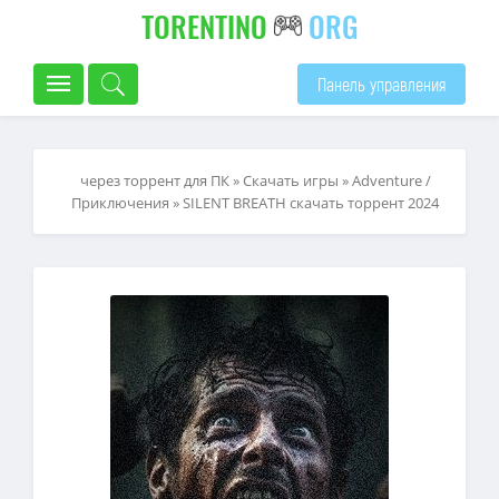
TORENTINO
ORG
Панель управления
через торрент для ПК
»
Скачать игры
»
Adventure /
Приключения
» SILENT BREATH скачать торрент 2024