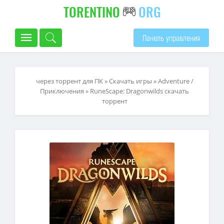
TORENTINO
ORG
Панель управления
через торрент для ПК
»
Скачать игры
»
Adventure /
Приключения
» RuneScape: Dragonwilds скачать
торрент