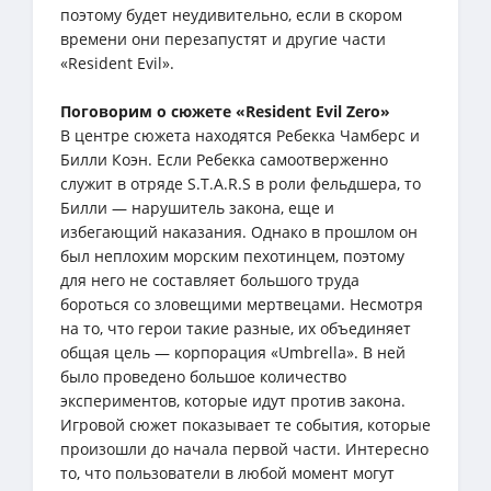
поэтому будет неудивительно, если в скором
времени они перезапустят и другие части
«Resident Evil».
Поговорим о сюжете «Resident Evil Zero»
В центре сюжета находятся Ребекка Чамберс и
Билли Коэн. Если Ребекка самоотверженно
служит в отряде S.T.A.R.S в роли фельдшера, то
Билли — нарушитель закона, еще и
избегающий наказания. Однако в прошлом он
был неплохим морским пехотинцем, поэтому
для него не составляет большого труда
бороться со зловещими мертвецами. Несмотря
на то, что герои такие разные, их объединяет
общая цель — корпорация «Umbrella». В ней
было проведено большое количество
экспериментов, которые идут против закона.
Игровой сюжет показывает те события, которые
произошли до начала первой части. Интересно
то, что пользователи в любой момент могут