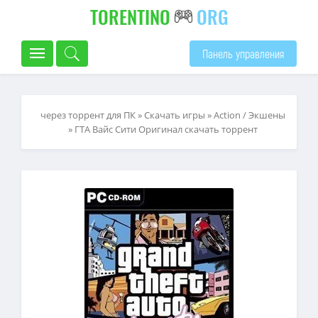
TORENTINO
ORG
Панель управления
через торрент для ПК
»
Скачать игры
»
Action / Экшены
» ГТА Вайс Сити Оригинал скачать торрент