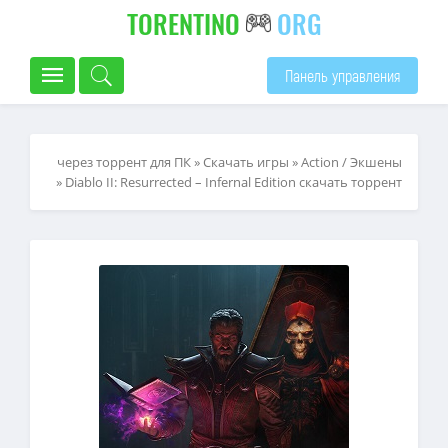
TORENTINO
ORG
Панель управления
через торрент для ПК
»
Скачать игры
»
Action / Экшены
» Diablo II: Resurrected – Infernal Edition скачать торрент