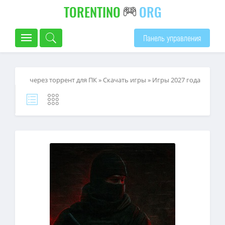
TORENTINO
ORG
Панель управления
через торрент для ПК
»
Скачать игры
»
Игры 2027 года