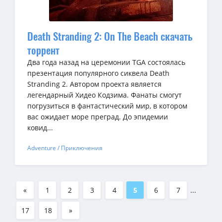
Dеath Stranding 2: On The Beach скачать
торрент
Два года назад на церемонии TGA состоялась
презентация популярного сиквела Death
Stranding 2. Автором проекта является
легендарный Хидео Кодзима. Фанаты смогут
погрузиться в фантастический мир, в котором
вас ожидает море преград. До эпидемии
ковид...
Adventure / Приключения
«
1
2
3
4
5
6
7
...
17
18
»