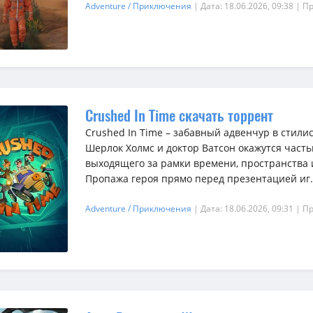
Adventure / Приключения
| Дата: 18.06.2026, 09:38
| П
Crushed In Time скачать торрент
Crushed In Time – забавный адвенчур в стилист
Шерлок Холмс и доктор Ватсон окажутся часть
выходящего за рамки времени, пространства 
Пропажа героя прямо перед презентацией иг.
Adventure / Приключения
| Дата: 18.06.2026, 09:31
| П