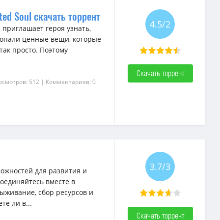
pted Soul скачать торрент
4.5/2
ul приглашает героя узнать,
ропали ценные вещи, которые
 так просто. Поэтому
Скачать торрент
осмотров: 512
| Комментариев: 0
3.7/3
ожностей для развития и
оединяйтесь вместе в
выживание, сбор ресурсов и
е ли в...
Скачать торрент