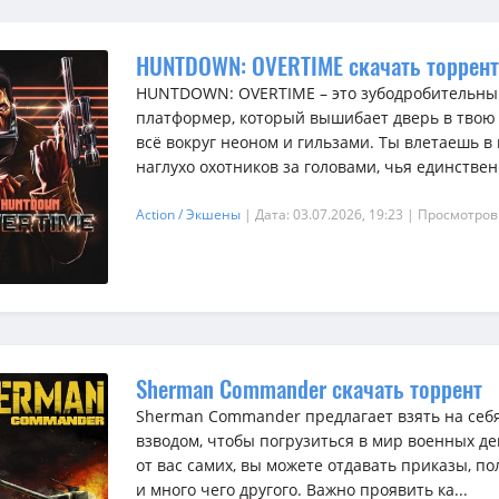
HUNTDOWN: OVERTIME скачать торрент
HUNTDOWN: OVERTIME – это зубодробительны
платформер, который вышибает дверь в твою 
всё вокруг неоном и гильзами. Ты влетаешь в 
наглухо охотников за головами, чья единственн
Action / Экшены
| Дата: 03.07.2026, 19:23
| Просмотров
Sherman Commander скачать торрент
Sherman Commander предлагает взять на себя
взводом, чтобы погрузиться в мир военных де
от вас самих, вы можете отдавать приказы, п
и много чего другого. Важно проявить ка...