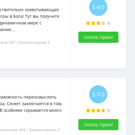
3.4/5
йствительно захватывающая
гры в Бога! Тут вы получите
в динамичном мире с
ание...
Скачать торрент
ров: 267
| Комментариев: 0
3.7/3
возможность переосмыслить
ра. Сюжет заключается в том,
В особняке скрывается много
Скачать торрент
росмотров: 404
| Комментариев: 0