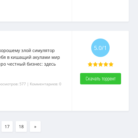
5.0/1
-хорошему злой симулятор
тебя в кишащий акулами мир
ро честный бизнес: здесь
.
Скачать торрент
росмотров: 577
| Комментариев: 0
17
18
»