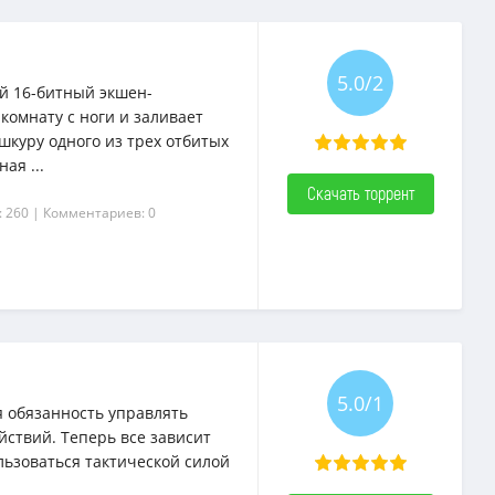
5.0/2
й 16-битный экшен-
комнату с ноги и заливает
шкуру одного из трех отбитых
ая ...
Скачать торрент
: 260
| Комментариев: 0
5.0/1
 обязанность управлять
йствий. Теперь все зависит
ользоваться тактической силой