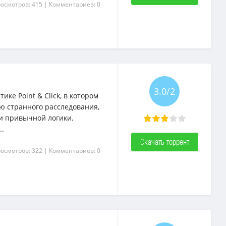
росмотров: 415
| Комментариев: 0
3.0/2
ике Point & Click, в котором
ю странного расследования,
и привычной логики.
..
Скачать торрент
росмотров: 322
| Комментариев: 0