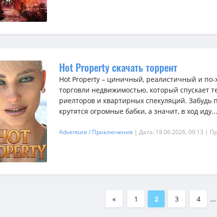
Hot Property скачать торрент
Hot Property – циничный, реалистичный и по
торговли недвижимостью, который спускает 
риелторов и квартирных спекуляций. Забудь п
крутятся огромные бабки, а значит, в ход иду..
Adventure / Приключения
| Дата: 18.06.2026, 09:13
| П
«
1
2
3
4
...