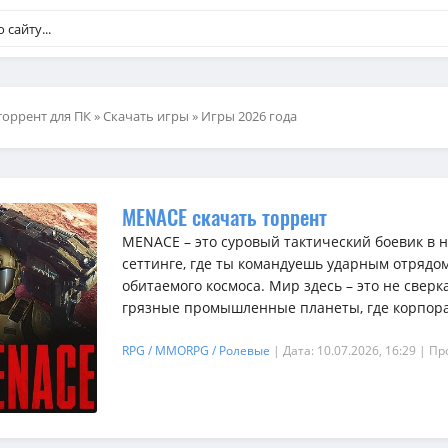
торрент для ПК
»
Скачать игры
»
Игры 2026 года
MENACE скачать торрент
MENACE – это суровый тактический боевик в 
сеттинге, где ты командуешь ударным отрядо
обитаемого космоса. Мир здесь – это не свер
грязные промышленные планеты, где корпорац
RPG / MMORPG / Ролевые
| Дата: 10.07.2026, 16:29
| Пр