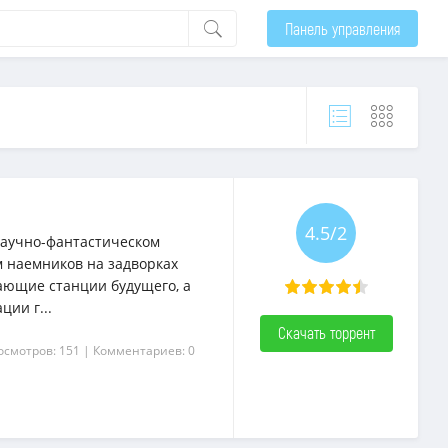
Панель управления
4.5/2
научно-фантастическом
м наемников на задворках
кающие станции будущего, а
ии г...
Скачать торрент
осмотров: 151
| Комментариев: 0