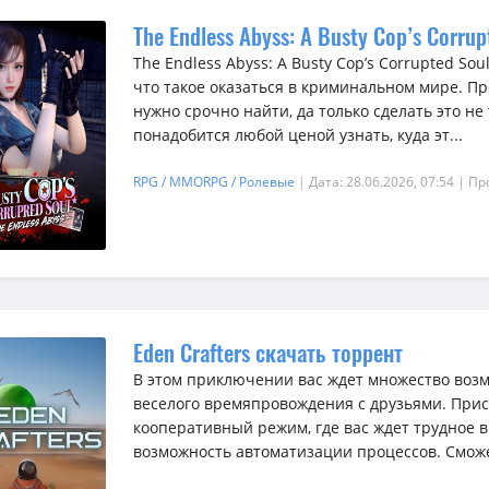
The Endless Abyss: A Busty Cop’s Corru
The Endless Abyss: A Busty Cop’s Corrupted So
что такое оказаться в криминальном мире. П
нужно срочно найти, да только сделать это не
понадобится любой ценой узнать, куда эт...
RPG / MMORPG / Ролевые
| Дата: 28.06.2026, 07:54
| Пр
Eden Crafters скачать торрент
В этом приключении вас ждет множество возм
веселого времяпровождения с друзьями. Прис
кооперативный режим, где вас ждет трудное 
возможность автоматизации процессов. Сможет