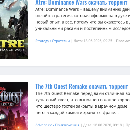
Atre: Dominance Wars скачать торрент
Atre: Dominance Wars – вашему вниманию де
онлайн-стратегия, которая оформлена в духе и
новый опыт, а все, потому что вы окажетесь 
уникальными расами и постепенным исследов
Strategy / Стратегии
| Дата: 18.06.2026, 09:25
| Просмот
The 7th Guest Remake скачать торрент
The 7th Guest Remake перед вами отличная 
культовый квест, что выполнен в жанре хорро
что шестеро гостей закрыты в мрачном доме. 
чего, в каждой комнате хранятся фрагм...
Adventure / Приключения
| Дата: 18.06.2026, 09:18
| П