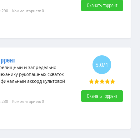
Скачать торрент
: 290
| Комментариев: 0
оррент
5.0/1
 зрелищный и запредельно
еханику рукопашных схваток
 финальный аккорд культовой
Скачать торрент
: 238
| Комментариев: 0