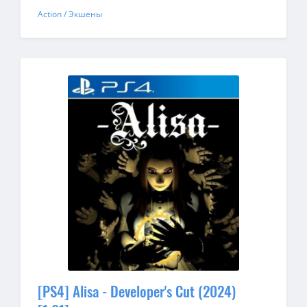
Action / Экшены
[PS4] Alisa - Developer's Cut (2024)