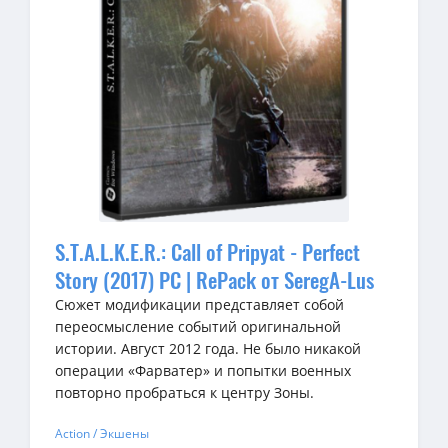
S.T.A.L.K.E.R.: Call of Pripyat - Perfect
Story (2017) PC | RePack от SeregA-Lus
Сюжет модификации представляет собой
переосмысление событий оригинальной
истории. Август 2012 года. Не было никакой
операции «Фарватер» и попытки военных
повторно пробраться к центру Зоны.
Action / Экшены