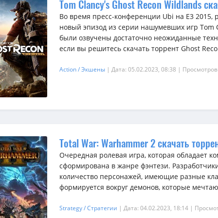
Tom Clancy's Ghost Recon Wildlands ск
Во время пресс-конференции Ubi на Е3 2015,
новый эпизод из серии нашумевших игр Tom C
были озвучены достаточно неожиданные техн
если вы решитесь скачать торрент Ghost Reco.
Action / Экшены
| Дата: 05.02.2023, 08:38
| Просмотров
Total War: Warhammer 2 скачать торре
Очередная ролевая игра, которая обладает к
сформирована в жанре фэнтези. Разработчик
количество персонажей, имеющие разные кла
формируется вокруг демонов, которые мечтают
Strategy / Стратегии
| Дата: 04.02.2023, 18:14
| Просмот