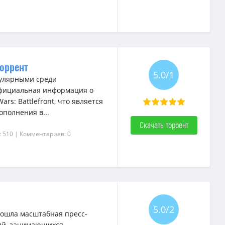
торрент
5.0/1
улярными среди
официальная информация о
rs: Battlefront, что является
полнения в...
Скачать торрент
: 510
| Комментариев: 0
5.0/2
рошла масштабная пресс-
ий, занимающихся