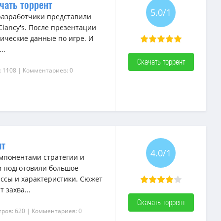
ачать торрент
5.0/1
 разработчики представили
lancy's. После презентации
ические данные по игре. И
..
Скачать торрент
: 1108
| Комментариев: 0
нт
4.0/1
омпонентами стратегии и
и подготовили большое
ссы и характеристики. Сюжет
 захва...
Скачать торрент
ров: 620
| Комментариев: 0