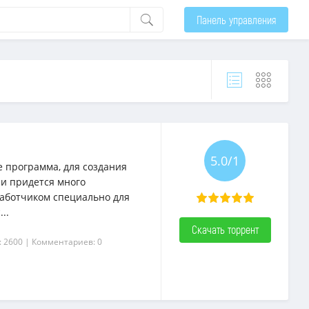
Панель управления
5.0/1
ее программа, для создания
о и придется много
работчиком специально для
..
Скачать торрент
: 2600
| Комментариев: 0