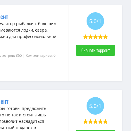
рент
5.0/1
имулятор рыбалки с большим
меваются лодки, озера,
нужно для профессиональной
Скачать торрент
смотров: 865
| Комментариев: 0
рент
5.0/1
оры готовы предложить
о не так и стоит лишь
позволит насладиться
ятный подарок в...