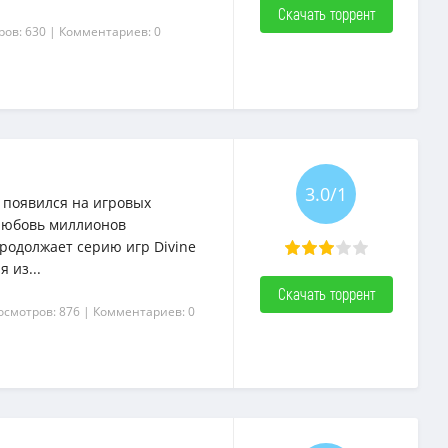
Скачать торрент
ров: 630
| Комментариев: 0
3.0/1
е появился на игровых
 любовь миллионов
родолжает серию игр Divine
 из...
Скачать торрент
осмотров: 876
| Комментариев: 0