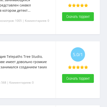
представлен сиквел
в котором детект...
Скачать торрент
росмотров: 1005
| Комментариев: 0
5.0/1
ия Telepaths Tree Studio,
таве имеет довольно громкие
я занимался созданием таких
Скачать торрент
: 568
| Комментариев: 0