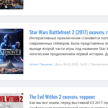
Star Wars Battlefront 2 (2017) скачать 
Интерактивные приключения становятся поп
современных геймеров. Была представлена 
выходе второй части игры под название Star Wa
логическим продолжением первой истории. До
Action / Экшены
| Дата: 04.02.2023, 16:33
| Просмотров
The Evil Within 2 скачать торрент
Как мы все знаем, перед выставкой E3 2017 п
конференция руководителей крупных компан