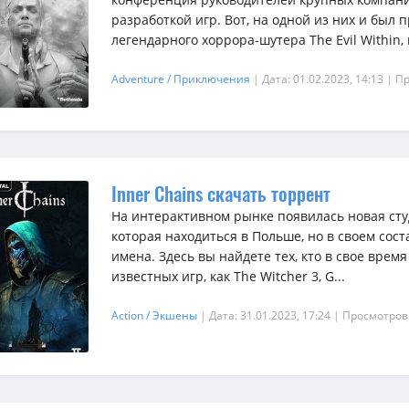
разработкой игр. Вот, на одной из них и был 
легендарного хоррора-шутера The Evil Within, 
Adventure / Приключения
| Дата: 01.02.2023, 14:13
| П
Inner Chains скачать торрент
На интерактивном рынке появилась новая студ
которая находиться в Польше, но в своем сос
имена. Здесь вы найдете тех, кто в свое врем
известных игр, как The Witcher 3, G...
Action / Экшены
| Дата: 31.01.2023, 17:24
| Просмотров