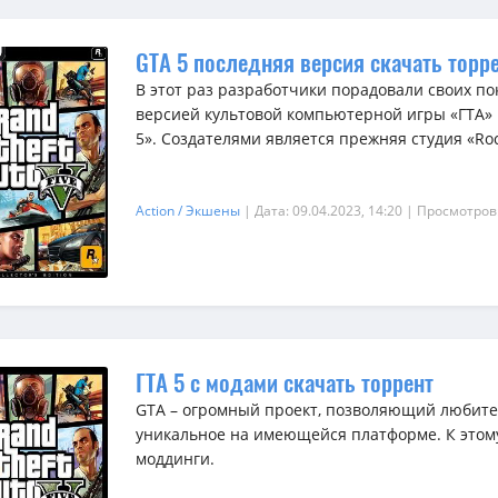
GTA 5 последняя версия скачать торр
В этот раз разработчики порадовали своих п
версией культовой компьютерной игры «ГТА»
5». Создателями является прежняя студия «Roc
Action / Экшены
| Дата: 09.04.2023, 14:20
| Просмотров
ГТА 5 с модами скачать торрент
GTA – огромный проект, позволяющий любител
уникальное на имеющейся платформе. К этом
моддинги.