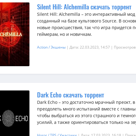
Silent Hill: Alchemilla скачать торрент
Silent Hill: Alchemilla – это интерактивный мо
созданный на базе культового Source. В осно
новые происшествия, так что игра придется 
геймерам, но и новичкам.
Action / Экшены
| Дата: 22.03.2023, 14:57
| Просмотров
Dark Echo скачать торрент
Dark Echo – это достаточно мрачный преокт, 
преодолеть много испытаний вместе с главны
чтобы выбраться из этого страшного и темног
усилий, а также ориентироваться только на зву
Horor / TPS / Ужастики
| Дата: 17.03.2023, 16:18
| Просм