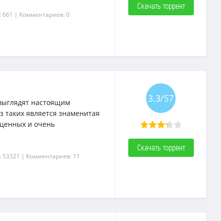
Скачать торрент
: 661
| Комментариев: 0
3.3/57
 выглядят настоящим
з таких является знаменитая
оценных и очень
Скачать торрент
: 53321
| Комментариев: 11