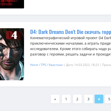
D4: Dark Dreams Don't Die скачать тор
Кинематографический игровой проект D4 Dark
приключенческими началами, а играть придет
исследователем. Кроме этого собирать надо р
разговор с героями, решать задачи и проходит
Horor / TPS / Ужастики
| Дата: 14.03.2023, 18:23
| Просм
«
1
2
3
4
5