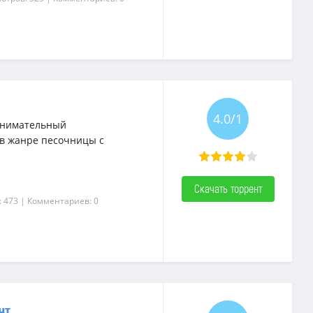
4.0/1
занимательный
 в жанре песочницы с
Скачать торрент
: 473
| Комментариев: 0
нт