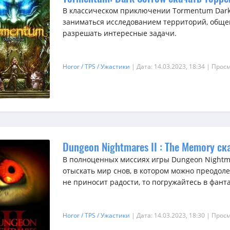
В классическом приключении Tormentum Dark
заниматься исследованием территорий, обще
разрешать интересные задачи.
Horor / TPS / Ужастики
| Дата: 14.03.2023, 18:34
| Просм
Dungeon Nightmares II : The Memory ск
В полноценных миссиях игры Dungeon Nightm
отыскать мир снов, в котором можно преодоле
не приносит радости, то погружайтесь в фант
Horor / TPS / Ужастики
| Дата: 14.03.2023, 18:30
| Просм