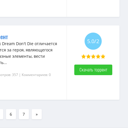
рент
5.0/2
 Dream Don't Die отличается
ся за героя, являющегося
азные элементы, вести
ь...
Скачать торрент
отров: 357
| Комментариев: 0
6
7
»