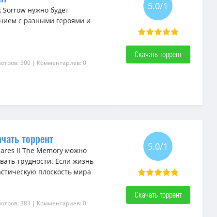
5.0/1
 Sorrow нужно будет
нием с разными героями и
Скачать торрент
отров: 300
| Комментариев: 0
ачать торрент
5.0/1
ares II The Memory можно
вать трудности. Если жизнь
астическую плоскость мира
Скачать торрент
отров: 383
| Комментариев: 0