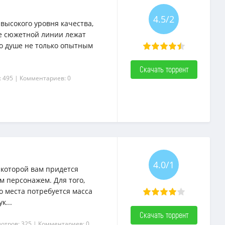
4.5/2
д высокого уровня качества,
ве сюжетной линии лежат
по душе не только опытным
Скачать торрент
: 495
| Комментариев: 0
4.0/1
в которой вам придется
м персонажем. Для того,
о места потребуется масса
к...
Скачать торрент
отров: 325
| Комментариев: 0