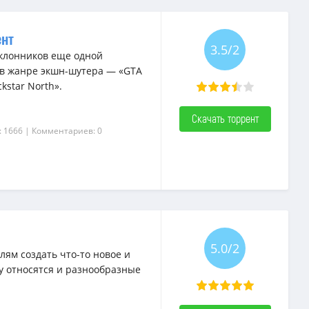
ент
3.5/2
оклонников еще одной
 в жанре экшн-шутера — «GTA
kstar North».
Скачать торрент
: 1666
| Комментариев: 0
5.0/2
ям создать что-то новое и
у относятся и разнообразные