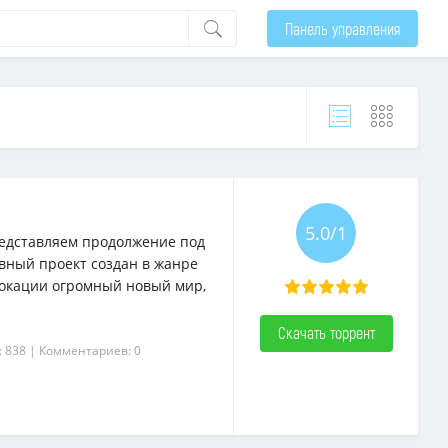
Панель управления
5.0/1
редставляем продолжение под
ивный проект создан в жанре
 локации огромный новый мир,
Скачать торрент
: 838
| Комментариев: 0