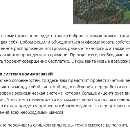
ех, кому привычнее видеть только бобров, занимающихся строи
 для себя. Бобры решили объединиться и сформировать собстве
венное распоряжение постройки, разные технологии, а также мн
у отлично проведенного времени. Прежде всего, необходимо п
ть торрент совершенно бесплатно. Открывайте новые возможнос
я система взаимосвязей
ельно особенностей, то здесь вам предстоит провести четкий а
няются между собой системой водоснабжения, переработки и п
зована экономическая система, которая больше акцентирует в
ия. У нас нет сомнений, что вы сможете добиться положительно
о их вам придется привести к благополучию. Но перед этим нач
ения всех необходимых шансов.
жно переживать слишком сильно, вы точно сможете выполнить