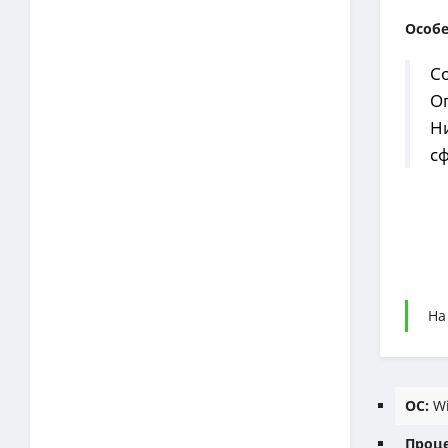
Особ
С
О
Ни
с
На
ОС:
Wi
Проце