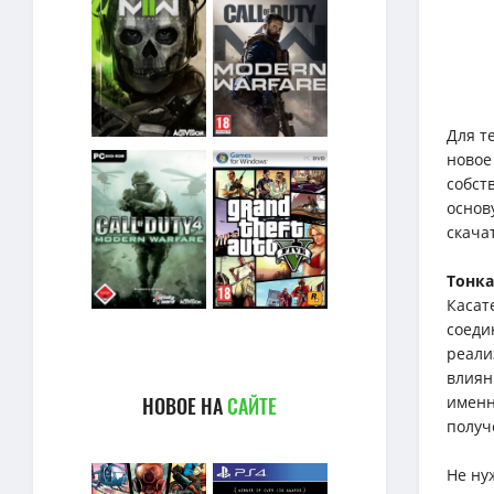
Для т
новое
собст
основ
скача
Тонка
Касат
соеди
реали
влиян
НОВОЕ НА
САЙТЕ
именн
получ
Не ну