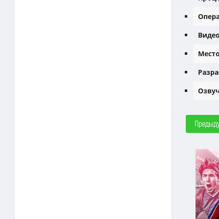
Опера
Видео
Место
Разра
Озвуч
Предыд