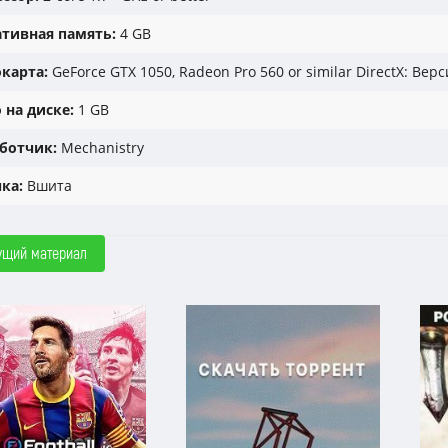
тивная память:
4 GB
карта:
GeForce GTX 1050, Radeon Pro 560 or similar DirectX: Верс
 на диске:
1 GB
ботчик:
Mechanistry
ка:
Вшита
ущий материал