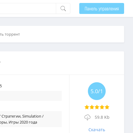
Панель управления
ть торрент
т
5
5.0/1
 / Стратегии
,
Simulation /
59.8 Kb
оры
,
Игры 2020 года
Скачать