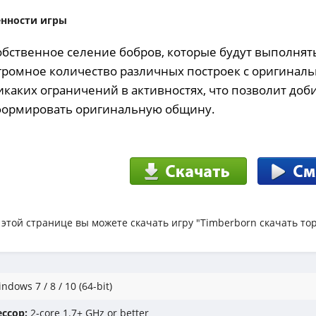
енности игры
обственное селение бобров, которые будут выполнять
громное количество различных построек с оригина
каких ограничений в активностях, что позволит доби
формировать оригинальную общину.
 этой странице вы можете скачать игру "Timberborn скачать то
ndows 7 / 8 / 10 (64-bit)
ссор:
2-core 1.7+ GHz or better