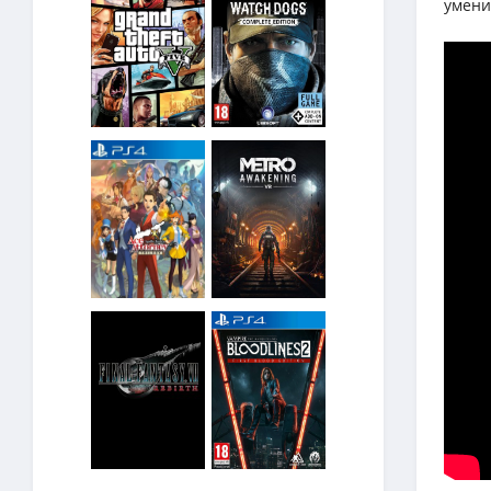
умени