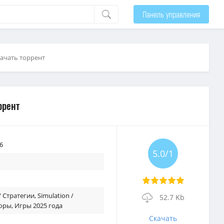
Панель управления
скачать торрент
ррент
6
5.0/1
 / Стратегии
,
Simulation /
52.7 Kb
оры
,
Игры 2025 года
Скачать