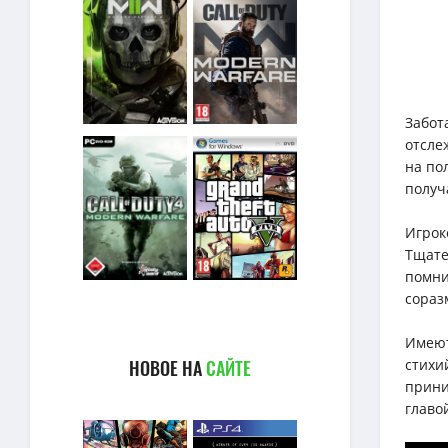
Забот
отсле
на по
получ
Игрок
Тщате
помни
сораз
Имеют
НОВОЕ НА
САЙТЕ
стихи
прини
главо