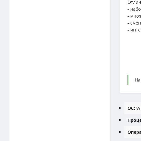
Отлич
- наб
- мно
- сме
- инт
На
ОС:
Wi
Проце
Опера