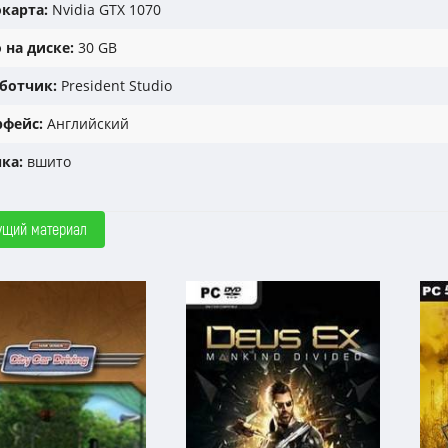
карта:
Nvidia GTX 1070
 на диске:
30 GB
ботчик:
President Studio
фейс:
Английский
ка:
вшито
ущий материал