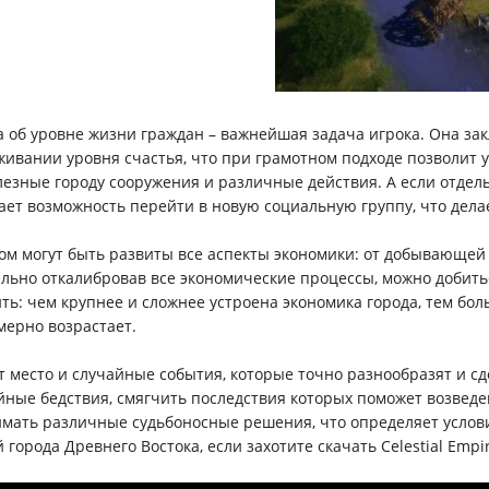
а об уровне жизни граждан – важнейшая задача игрока. Она за
живании уровня счастья, что при грамотном подходе позволит 
лезные городу сооружения и различные действия. А если отдель
ает возможность перейти в новую социальную группу, что дела
ом могут быть развиты все аспекты экономики: от добывающе
льно откалибровав все экономические процессы, можно добить
ть: чем крупнее и сложнее устроена экономика города, тем бол
мерно возрастает.
 место и случайные события, которые точно разнообразят и с
йные бедствия, смягчить последствия которых поможет возведе
мать различные судьбоносные решения, что определяет услови
й города Древнего Востока, если захотите скачать Celestial Empi