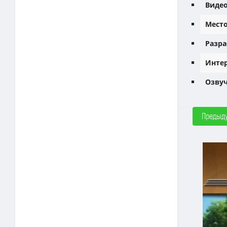
Видео
Место
Разра
Интер
Озвуч
Предыд