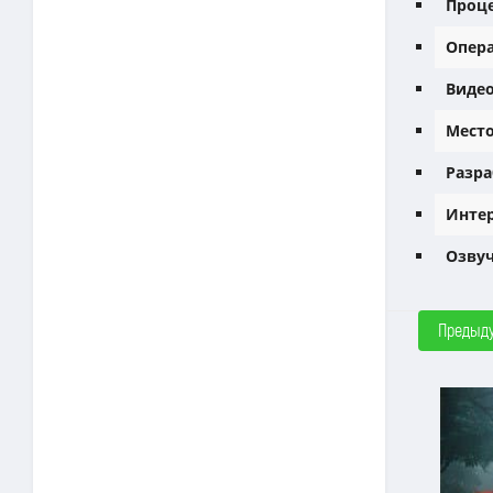
Проце
Опера
Видео
Место
Разра
Интер
Озвуч
Предыд