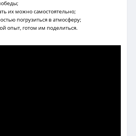
победы;
ать их можно самостоятельно;
остью погрузиться в атмосферу;
вой опыт, готом им поделиться.