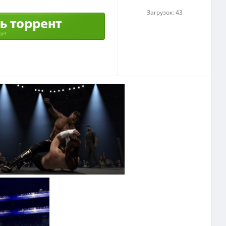
Загрузок: 43