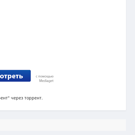
ент" через торрент.