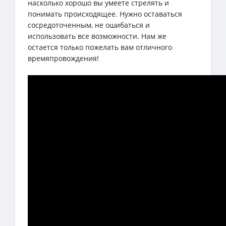
насколько хорошо вы умеете стрелять и
понимать происходящее. Нужно оставаться
сосредоточенным, не ошибаться и
использовать все возможности. Нам же
остается только пожелать вам отличного
времяпровождения!