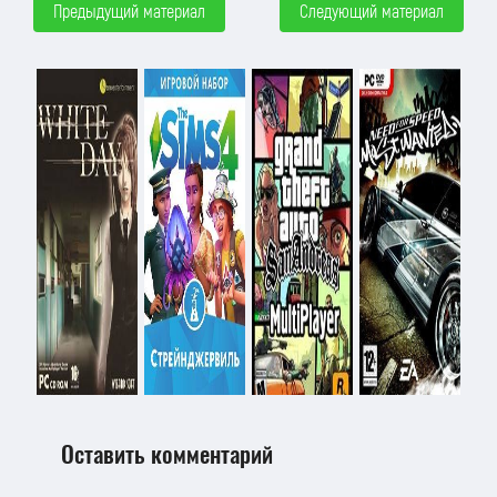
Предыдущий материал
Следующий материал
Оставить комментарий