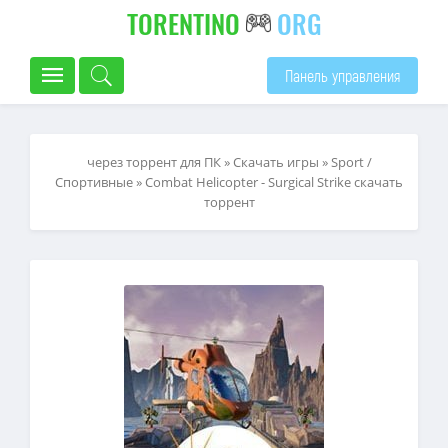
TORENTINO
ORG
Панель управления
через торрент для ПК
»
Скачать игры
»
Sport /
Спортивные
» Combat Helicopter - Surgical Strike скачать
торрент