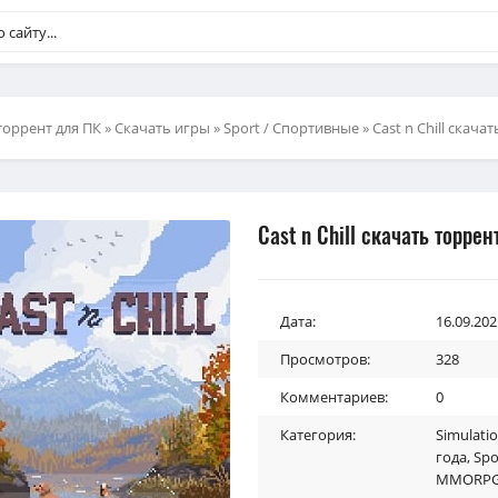
торрент для ПК
»
Скачать игры
»
Sport / Спортивные
» Cast n Chill скача
Cast n Chill скачать торрен
Дата:
16.09.202
Просмотров:
328
Комментариев:
0
Категория:
Simulati
года
,
Spo
MMORPG 