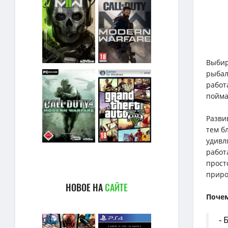
Выбир
рыбал
работ
пойма
Разви
тем б
удивл
работ
прост
приро
НОВОЕ НА
САЙТЕ
Почем
- 