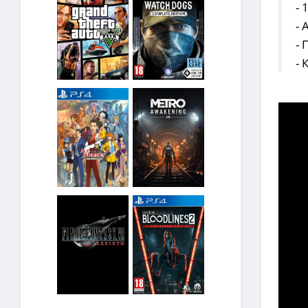
-
-
- 
- 