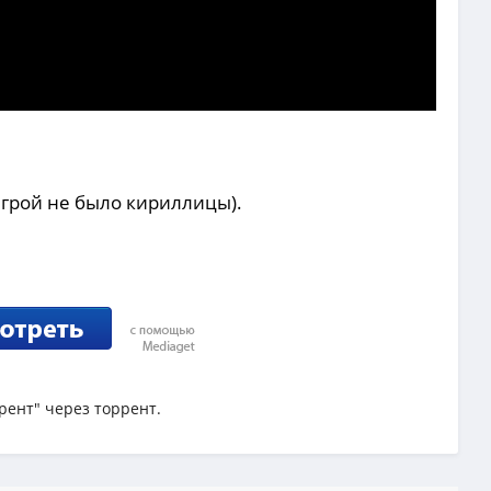
 игрой не было кириллицы).
ррент" через торрент.