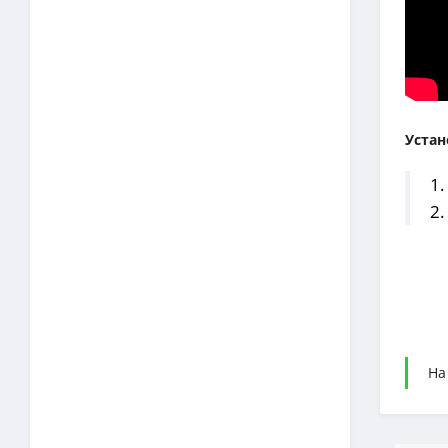
Устан
1.
2.
На