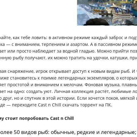
айте, как тебе ловить: в активном режиме каждый заброс и подт
ка — с вниманием, терпением и азартом. А в пассивном режиме
ает или просто наблюдает за водной гладью. Можно прийти поз
нную рыбу получают, их можно тратить на удочки, катушки, пр
вая снаряжение, игрок открывает доступ к новым видам рыб. И 
лиже становитесь к поимке легендарных экземпляров, о которых
яет простотой и вниманием к мелочам. Фоновая музыка, плавны
ает на одно: создать уют. Личная коллекция растёт, любимые л
о друг, но и спутник в этой истории. Если хочется покоя, мягк
де — переходите Cast n Chill скачать торрент на ПК.
у стоит попробовать Cast n Chill
Более 50 видов рыб: обычные, редкие и легендарные;