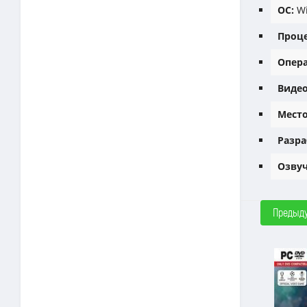
ОС:
Wi
Проце
Опера
Видео
Место
Разра
Озвуч
Предыд