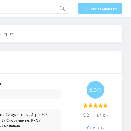
Панель управления
ть торрент
т
5
5.0/1
on / Симуляторы
,
Игры 2025
20.4 Kb
rt / Спортивные
,
RPG /
/ Ролевые
Скачать