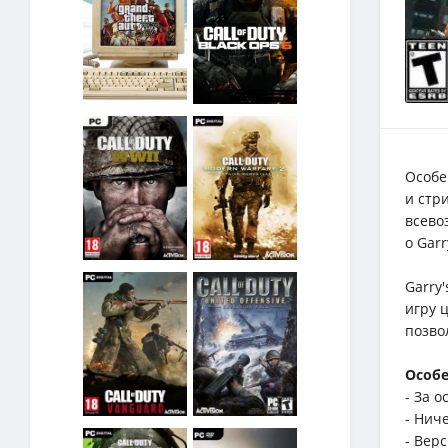
Особе
и стр
всево
о Garr
Garry
игру 
позво
Особе
- За 
- Нич
- Верс