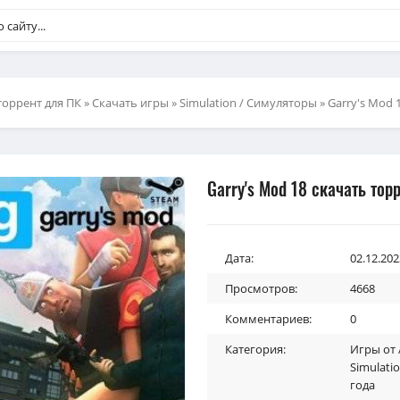
торрент для ПК
»
Скачать игры
»
Simulation / Симуляторы
» Garry's Mod 
Garry's Mod 18 скачать тор
Дата:
02.12.202
Просмотров:
4668
Комментариев:
0
Категория:
Игры от /
Simulati
года