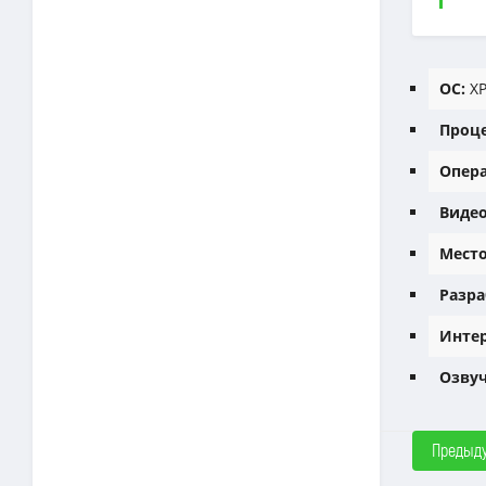
ОС:
XP,
Проце
Опера
Видео
Место
Разра
Интер
Озвуч
Предыд