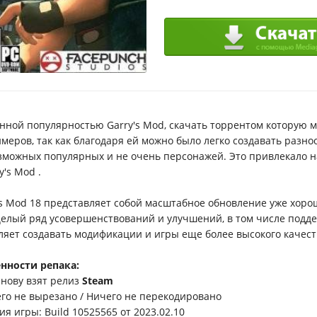
нной популярностью Garry's Mod, скачать торрентом которую м
имеров, так как благодаря ей можно было легко создавать разно
зможных популярных и не очень персонажей. Это привлекало н
y's Mod .
's Mod 18 представляет собой масштабное обновление уже хорош
целый ряд усовершенствований и улучшений, в том числе подде
ляет создавать модификации и игры еще более высокого качест
нности репака:
основу взят релиз
Steam
его не вырезано / Ничего не перекодировано
ия игры: Build 10525565 от 2023.02.10