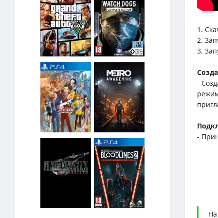
1. Ск
2. За
3. За
Созда
- Соз
режим
пригл
Подкл
- При
На