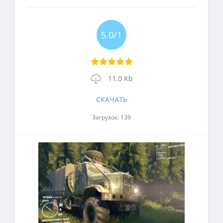
5.0/1
11.0 Kb
СКАЧАТЬ
Загрузок: 139