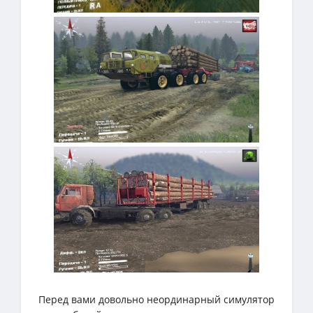
Перед вами довольно неординарный симулятор