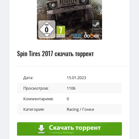
Spin Tires 2017 скачать торрент
Дата:
15.01.2023
Просмотров:
1106
Комментариев:
0
Категория:
Racing / Гонки