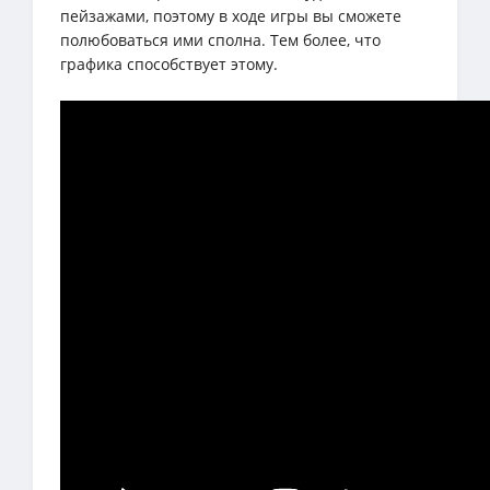
пейзажами, поэтому в ходе игры вы сможете
полюбоваться ими сполна. Тем более, что
графика способствует этому.