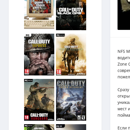
NFS M
водит
Zone 
совре
пожел
Сразу
откры
уника
мест 
пойма
Если 