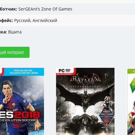
ботчик:
SerGEAnt‘s Zone Of Games
фейс:
Русский, Английский
ка:
Вшита
щий материал