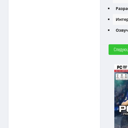
Разра
Интер
Озвуч
Следую