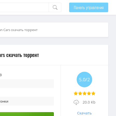
Панель управления
n Cars скачать торрент
ars скачать торрент
3
5.0/2
 Гонки
20.0 Kb
Скачать