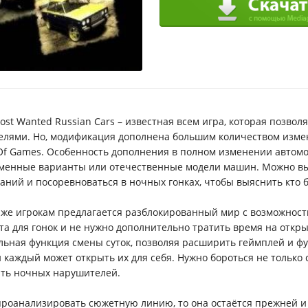
ost Wanted Russian Cars – известная всем игра, которая позво
елями. Но, модификация дополнена большим количеством измене
Of Games. Особенность дополнения в полном изменении автомо
менные варианты или отечественные модели машин. Можно вып
аний и посоревноваться в ночных гонках, чтобы выяснить кто 
 же игрокам предлагается разблокированный мир с возможност
та для гонок и не нужно дополнительно тратить время на откр
льная функция смены суток, позволяя расширить геймплей и ф
и каждый может открыть их для себя. Нужно бороться не только с
ть ночных нарушителей.
проанализировать сюжетную линию, то она остаётся прежней и