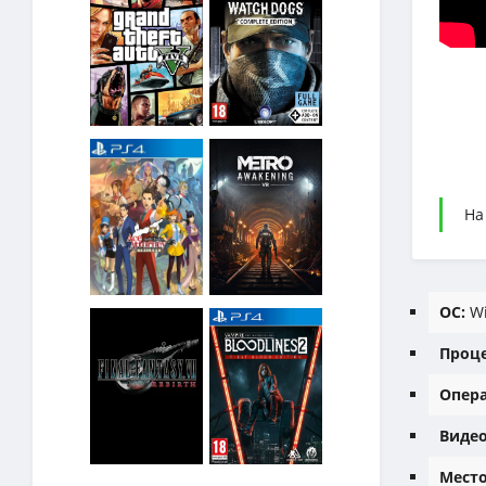
На
ОС:
Wi
Проце
Опера
Видео
Место