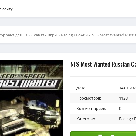
торрент для ПК
»
Скачать игры
»
Racing / Гонки
» NFS Most Wanted Russia
NFS Most Wanted Russian C
Дата:
14.01.202
Просмотров:
1128
Комментариев:
0
Категория:
Racing /