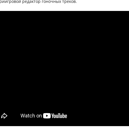
триигровой редактор гоночных треков.