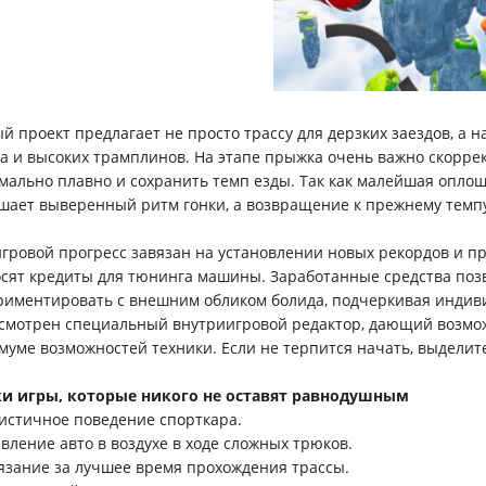
й проект предлагает не просто трассу для дерзких заездов, а н
а и высоких трамплинов. На этапе прыжка очень важно скоррек
мально плавно и сохранить темп езды. Так как малейшая опло
шает выверенный ритм гонки, а возвращение к прежнему темпу
игровой прогресс завязан на установлении новых рекордов и 
сят кредиты для тюнинга машины. Заработанные средства поз
риментировать с внешним обликом болида, подчеркивая индив
смотрен специальный внутриигровой редактор, дающий возможн
муме возможностей техники. Если не терпится начать, выделите
 игры, которые никого не оставят равнодушным
листичное поведение спорткара.
авление авто в воздухе в ходе сложных трюков.
тязание за лучшее время прохождения трассы.