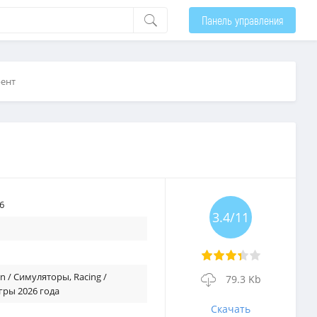
Панель управления
рент
6
3.4/11
on / Симуляторы
,
Racing /
79.3 Kb
гры 2026 года
Скачать