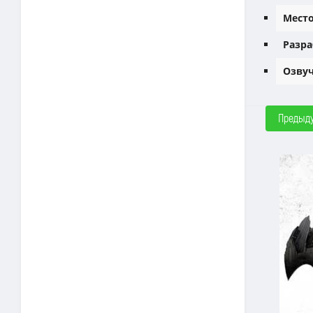
Место
Разра
Озвуч
Предыд