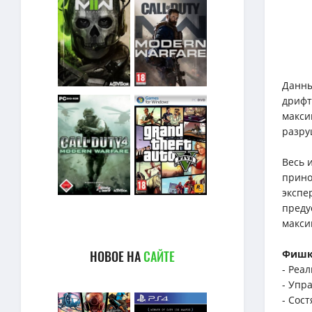
Данны
дрифт
макси
разру
Весь 
прино
экспе
преду
макси
НОВОЕ НА
САЙТЕ
Фишки
- Реа
- Упр
- Сос