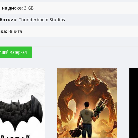
 на диске:
3 GB
ботчик:
Thunderboom Studios
ка:
Вшита
ущий материал