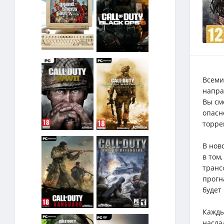
Всеми
напра
Вы см
опасн
торре
В нов
в том
транс
прогн
будет 
Кажды
насла