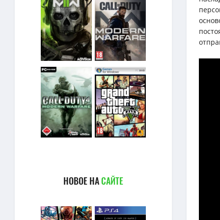
персо
основ
посто
отпра
НОВОЕ НА
САЙТЕ