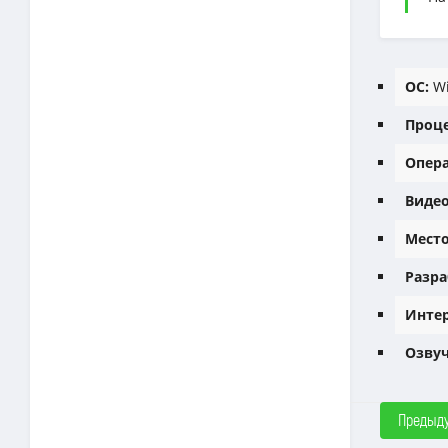
ОС:
Wi
Проце
Опера
Видео
Место
Разра
Интер
Озвуч
Предыд