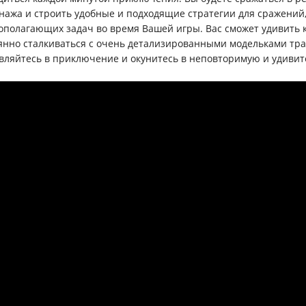
нажа и строить удобные и подходящие стратегии для сражений,
ополагающих задач во время Вашей игры. Вас сможет удивить 
янно сталкиваться с очень детализированными модельками тра
вляйтесь в приключение и окунитесь в неповторимую и удивите