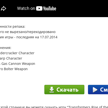
нности репака:
его не вырезано/перекодировано
сия игры - последняя на 17.07.2014
нения:
dercracker Character
arp Character
ss Gas Cannon Weapon
tro Bolter Weapon
 этой странице вы можете скачать игру "Transformers Rise of th