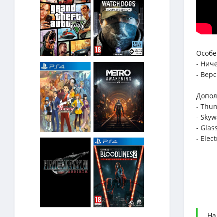
Особе
- Нич
- Вер
Допол
- Thun
- Skyw
- Gla
- Elec
На