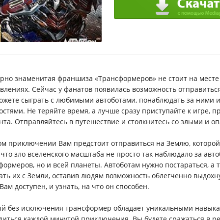
рно знаменитая франшиза «Трансформеров» не стоит на месте 
влениях. Сейчас у фанатов появилась возможность отправить
ожете сыграть с любимыми автоботами, понаблюдать за ними и
остями. Не теряйте время, а лучше сразу приступайте к игре, 
нта. Отправляйтесь в путешествие и столкнитесь со злыми и 
ом приключении Вам предстоит отправиться на Землю, которой 
, что зло вселенского масштаба не просто так наблюдало за ав
формеров, но и всей планеты. Автоботам нужно постараться, а 
ать их с Земли, оставив людям возможность облегченно выдохн
Вам доступен, и узнать, на что он способен.
й без исключения трансформер обладает уникальными навыкам
диться каждой минутой приключения. Вы будете сражаться в р