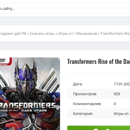
торрент для ПК
»
Скачать игры
»
Игры от / Механиков
» Transformers Ris
Transformers Rise of the D
Дата:
17.01.202
Просмотров:
929
Комментариев:
0
Категория:
Игры от 