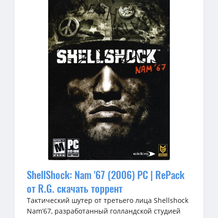
ShellShock: Nam '67 (2006) PC | RePack
от R.G. скачать торрент
Тактический шутер от третьего лица Shellshock
Nam’67, разработанный голландской студией