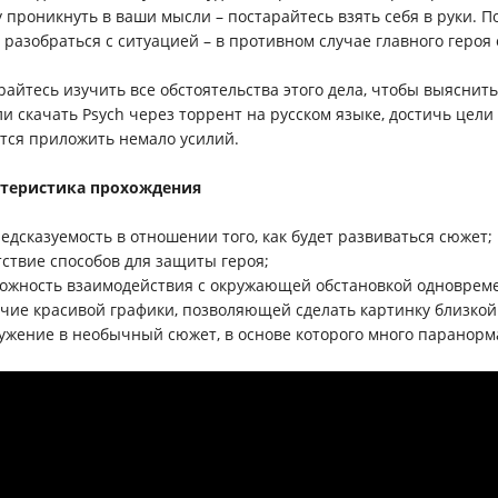
у проникнуть в ваши мысли – постарайтесь взять себя в руки.
 разобраться с ситуацией – в противном случае главного героя 
райтесь изучить все обстоятельства этого дела, чтобы выяснить
и скачать Psych через торрент на русском языке, достичь цели б
тся приложить немало усилий.
ктеристика прохождения
редсказуемость в отношении того, как будет развиваться сюжет;
утствие способов для защиты героя;
можность взаимодействия с окружающей обстановкой одновреме
ичие красивой графики, позволяющей сделать картинку близкой
ружение в необычный сюжет, в основе которого много паранорм