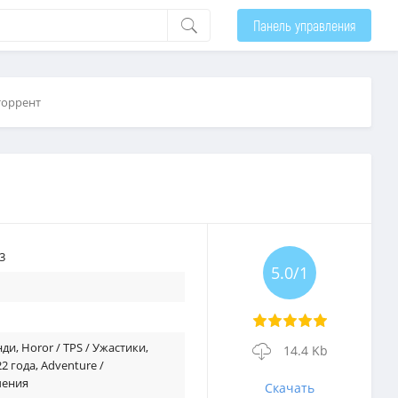
Панель управления
торрент
3
5.0/1
нди
,
Horor / TPS / Ужастики
,
14.4 Kb
2 года
,
Adventure /
ения
Скачать