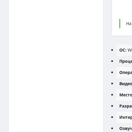
На
ОС:
Wi
Проце
Опера
Видео
Место
Разра
Интер
Озвуч