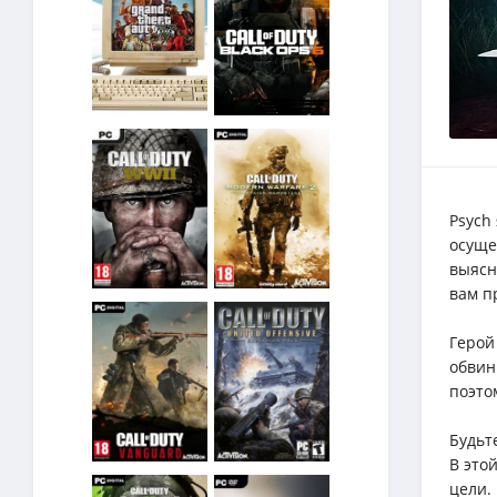
Psych
осуще
выясн
вам п
Герой
обвин
поэто
Будьт
В это
цели.