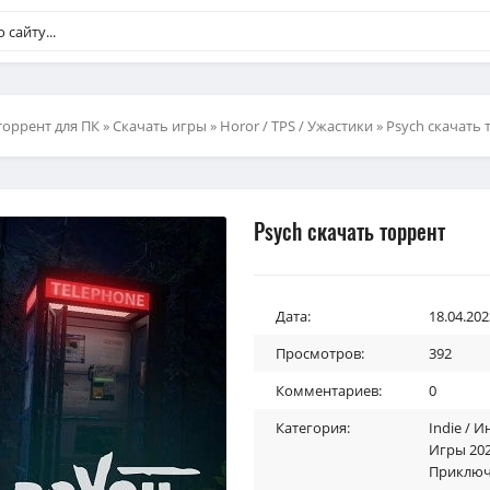
торрент для ПК
»
Скачать игры
»
Horor / TPS / Ужастики
» Psych скачать 
Psych скачать торрент
Дата:
18.04.202
Просмотров:
392
Комментариев:
0
Категория:
Indie / И
Игры 202
Приключ