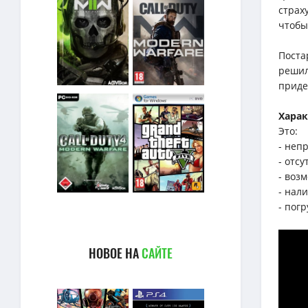
страх
чтобы
Поста
решил
приде
Хара
Это:
- неп
- отс
- воз
- нал
- пог
НОВОЕ НА
САЙТЕ