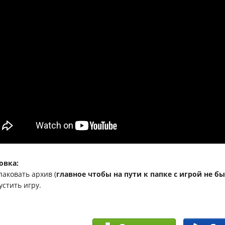
овка:
паковать архив (
главное чтобы на пути к папке с игрой не 
устить игру.