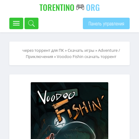
TORENTINO
ORG
Панель управления
через торрент для ПК
»
Скачать игры
»
Adventure /
Приключения
» Voodoo Fishin скачать торрент