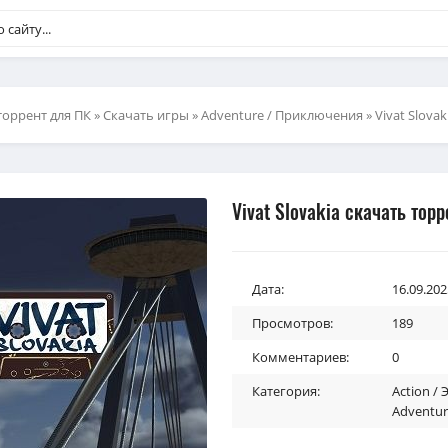
торрент для ПК
»
Скачать игры
»
Adventure / Приключения
» Vivat Slova
Vivat Slovakia скачать торр
Дата:
16.09.202
Просмотров:
189
Комментариев:
0
Категория:
Action /
Adventu