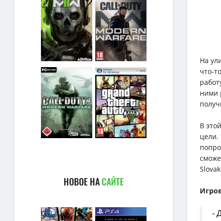
На ул
что-т
работ
ними 
получ
В это
цели.
попро
сможе
Slova
НОВОЕ НА
САЙТЕ
Игро
-