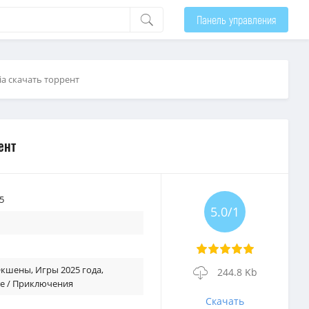
Панель управления
kia скачать торрент
ент
5
5.0/1
 Экшены
,
Игры 2025 года
,
244.8 Kb
re / Приключения
Скачать