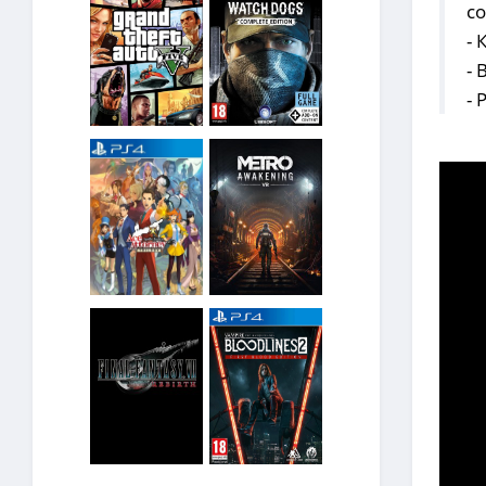
с
- 
-
-