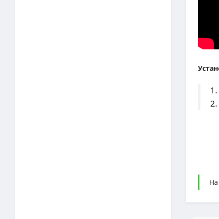
Устан
1.
2.
На