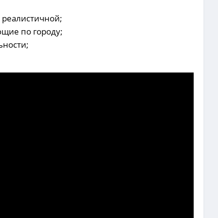
у реалистичной;
щие по городу;
ьности;