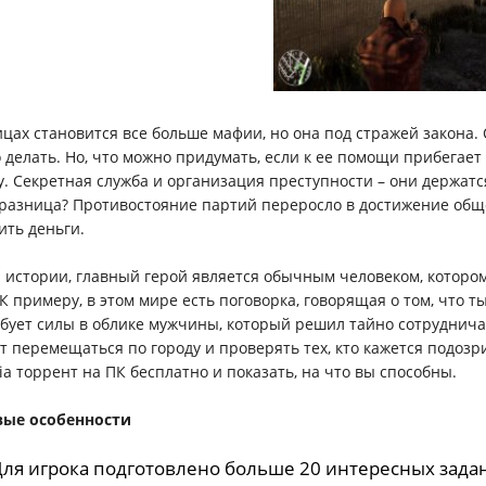
ицах становится все больше мафии, но она под стражей закона. О
о делать. Но, что можно придумать, если к ее помощи прибегае
у. Секретная служба и организация преступности – они держатс
разница? Противостояние партий переросло в достижение обще
ить деньги.
й истории, главный герой является обычным человеком, которо
 К примеру, в этом мире есть поговорка, говорящая о том, что т
бует силы в облике мужчины, который решил тайно сотрудничат
т перемещаться по городу и проверять тех, кто кажется подозри
kia торрент на ПК бесплатно и показать, на что вы способны.
вые особенности
 Для игрока подготовлено больше 20 интересных зада