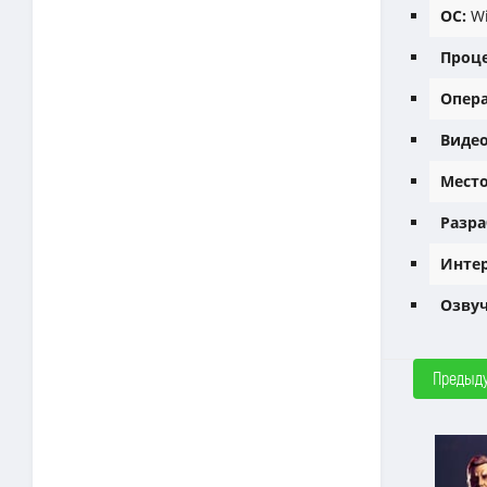
ОС:
Wi
Проце
Опера
Видео
Место
Разра
Интер
Озвуч
Предыд