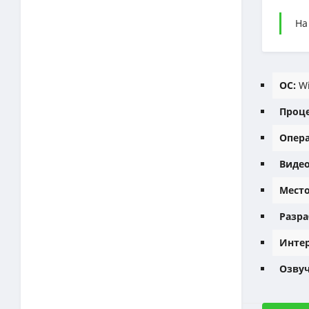
На
ОС:
Wi
Проце
Опера
Видео
Место
Разра
Интер
Озвуч