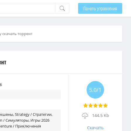
Панель управления
acy скачать торрент
ент
6
5.0/1
 Экшены
,
Strategy / Стратегии
,
144.5 Kb
on / Симуляторы
,
Игры 2026
enture / Приключения
Скачать