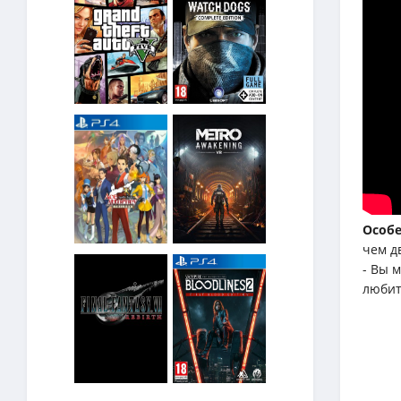
Особе
чем д
- Вы 
любит