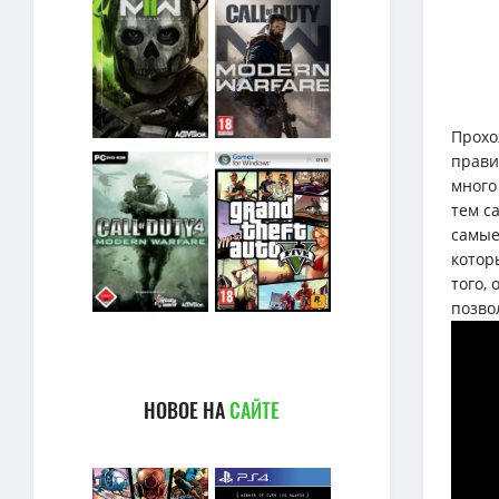
Прохо
прави
много
тем с
самые
котор
того,
позво
НОВОЕ НА
САЙТЕ