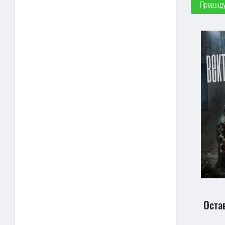
Предыд
Оста